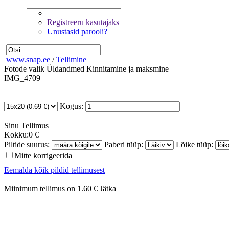
Registreeru kasutajaks
Unustasid parooli?
www.snap.ee
/
Tellimine
Fotode valik
Üldandmed
Kinnitamine ja maksmine
IMG_4709
Kogus:
Sinu
Tellimus
Kokku:
0 €
Piltide suurus:
Paberi tüüp:
Lõike tüüp:
Mitte korrigeerida
Eemalda kõik pildid tellimusest
Miinimum tellimus on 1.60 €
Jätka