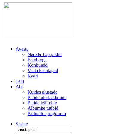
Avasta
Nädala Top pildid
Fotoblogi
Konkursid
Vaata kasutajaid
Kaart
Telli
Abi
Kuidas alustada
Piltide üleslaadimine
Piltide tellimine
Albumite tüübid
Partnerlusprogramm
Sisene