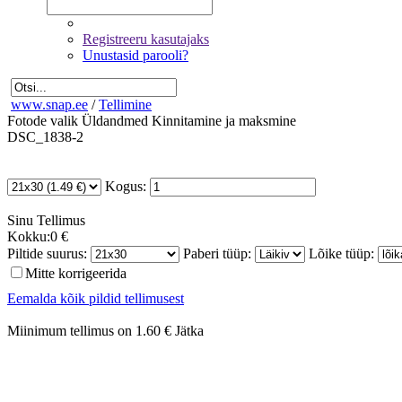
Registreeru kasutajaks
Unustasid parooli?
www.snap.ee
/
Tellimine
Fotode valik
Üldandmed
Kinnitamine ja maksmine
DSC_1838-2
Kogus:
Sinu
Tellimus
Kokku:
0 €
Piltide suurus:
Paberi tüüp:
Lõike tüüp:
Mitte korrigeerida
Eemalda kõik pildid tellimusest
Miinimum tellimus on 1.60 €
Jätka