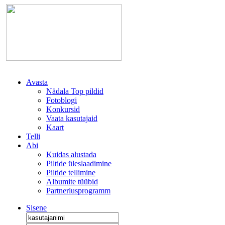
Avasta
Nädala Top pildid
Fotoblogi
Konkursid
Vaata kasutajaid
Kaart
Telli
Abi
Kuidas alustada
Piltide üleslaadimine
Piltide tellimine
Albumite tüübid
Partnerlusprogramm
Sisene