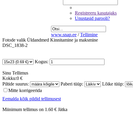
Registreeru kasutajaks
Unustasid parooli?
www.snap.ee
/
Tellimine
Fotode valik
Üldandmed
Kinnitamine ja maksmine
DSC_1838-2
Kogus:
Sinu
Tellimus
Kokku:
0 €
Piltide suurus:
Paberi tüüp:
Lõike tüüp:
Mitte korrigeerida
Eemalda kõik pildid tellimusest
Miinimum tellimus on 1.60 €
Jätka