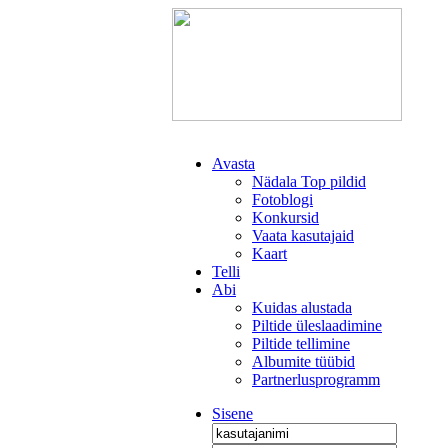
Avasta
Nädala Top pildid
Fotoblogi
Konkursid
Vaata kasutajaid
Kaart
Telli
Abi
Kuidas alustada
Piltide üleslaadimine
Piltide tellimine
Albumite tüübid
Partnerlusprogramm
Sisene