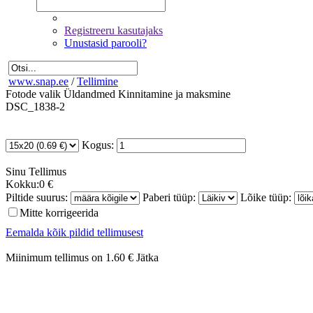
Registreeru kasutajaks
Unustasid parooli?
www.snap.ee
/
Tellimine
Fotode valik
Üldandmed
Kinnitamine ja maksmine
DSC_1838-2
Kogus:
Sinu
Tellimus
Kokku:
0 €
Piltide suurus:
Paberi tüüp:
Lõike tüüp:
Mitte korrigeerida
Eemalda kõik pildid tellimusest
Miinimum tellimus on 1.60 €
Jätka