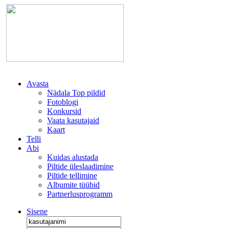
Avasta
Nädala Top pildid
Fotoblogi
Konkursid
Vaata kasutajaid
Kaart
Telli
Abi
Kuidas alustada
Piltide üleslaadimine
Piltide tellimine
Albumite tüübid
Partnerlusprogramm
Sisene