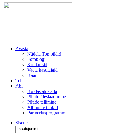
Avasta
Nädala Top pildid
Fotoblogi
Konkursid
Vaata kasutajaid
Kaart
Telli
Abi
Kuidas alustada
Piltide üleslaadimine
Piltide tellimine
Albumite tüübid
Partnerlusprogramm
Sisene