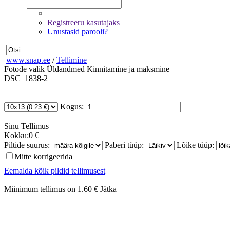
Registreeru kasutajaks
Unustasid parooli?
www.snap.ee
/
Tellimine
Fotode valik
Üldandmed
Kinnitamine ja maksmine
DSC_1838-2
Kogus:
Sinu
Tellimus
Kokku:
0 €
Piltide suurus:
Paberi tüüp:
Lõike tüüp:
Mitte korrigeerida
Eemalda kõik pildid tellimusest
Miinimum tellimus on 1.60 €
Jätka