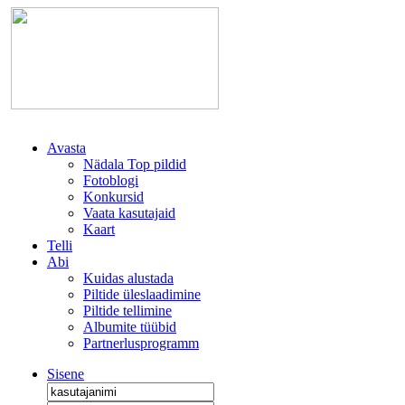
Avasta
Nädala Top pildid
Fotoblogi
Konkursid
Vaata kasutajaid
Kaart
Telli
Abi
Kuidas alustada
Piltide üleslaadimine
Piltide tellimine
Albumite tüübid
Partnerlusprogramm
Sisene