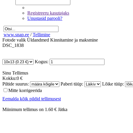
Registreeru kasutajaks
Unustasid parooli?
www.snap.ee
/
Tellimine
Fotode valik
Üldandmed
Kinnitamine ja maksmine
DSC_1838
Kogus:
Sinu
Tellimus
Kokku:
0 €
Piltide suurus:
Paberi tüüp:
Lõike tüüp:
Mitte korrigeerida
Eemalda kõik pildid tellimusest
Miinimum tellimus on 1.60 €
Jätka