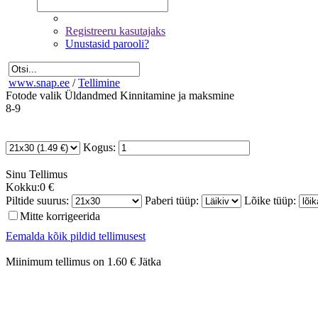
Registreeru kasutajaks
Unustasid parooli?
www.snap.ee
/
Tellimine
Fotode valik
Üldandmed
Kinnitamine ja maksmine
8-9
Kogus:
Sinu
Tellimus
Kokku:
0 €
Piltide suurus:
Paberi tüüp:
Lõike tüüp:
Mitte korrigeerida
Eemalda kõik pildid tellimusest
Miinimum tellimus on 1.60 €
Jätka