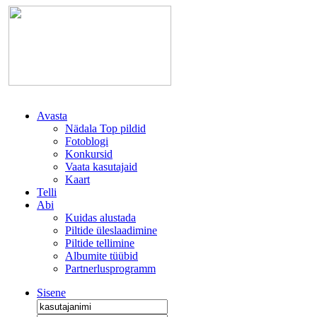
Avasta
Nädala Top pildid
Fotoblogi
Konkursid
Vaata kasutajaid
Kaart
Telli
Abi
Kuidas alustada
Piltide üleslaadimine
Piltide tellimine
Albumite tüübid
Partnerlusprogramm
Sisene