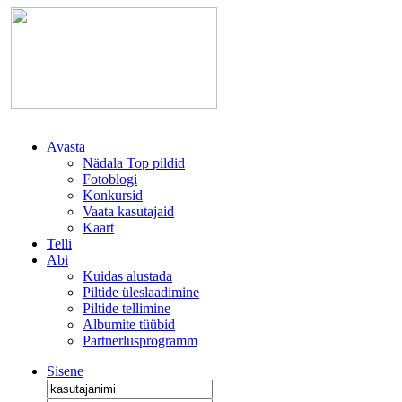
Avasta
Nädala Top pildid
Fotoblogi
Konkursid
Vaata kasutajaid
Kaart
Telli
Abi
Kuidas alustada
Piltide üleslaadimine
Piltide tellimine
Albumite tüübid
Partnerlusprogramm
Sisene