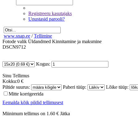
Registreeru kasutajaks
Unustasid parooli?
www.snap.ee
/
Tellimine
Fotode valik
Üldandmed
Kinnitamine ja maksmine
DSCN9712
Kogus:
Sinu
Tellimus
Kokku:
0 €
Piltide suurus:
Paberi tüüp:
Lõike tüüp:
Mitte korrigeerida
Eemalda kõik pildid tellimusest
Miinimum tellimus on 1.60 €
Jätka