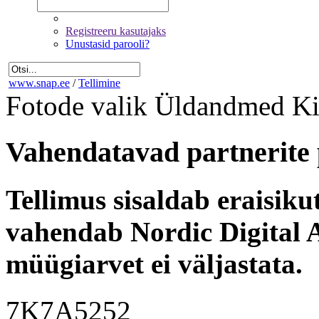
Registreeru kasutajaks
Unustasid parooli?
www.snap.ee
/
Tellimine
Fotode valik
Üldandmed
Ki
Vahendatavad partnerite 
Tellimus sisaldab eraisik
vahendab Nordic Digital A
müügiarvet ei väljastata.
7K7A5252