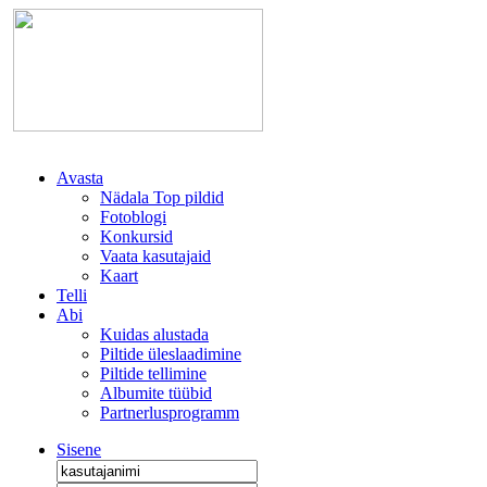
Avasta
Nädala Top pildid
Fotoblogi
Konkursid
Vaata kasutajaid
Kaart
Telli
Abi
Kuidas alustada
Piltide üleslaadimine
Piltide tellimine
Albumite tüübid
Partnerlusprogramm
Sisene