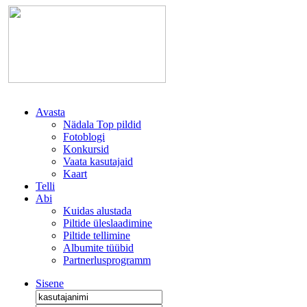
Avasta
Nädala Top pildid
Fotoblogi
Konkursid
Vaata kasutajaid
Kaart
Telli
Abi
Kuidas alustada
Piltide üleslaadimine
Piltide tellimine
Albumite tüübid
Partnerlusprogramm
Sisene