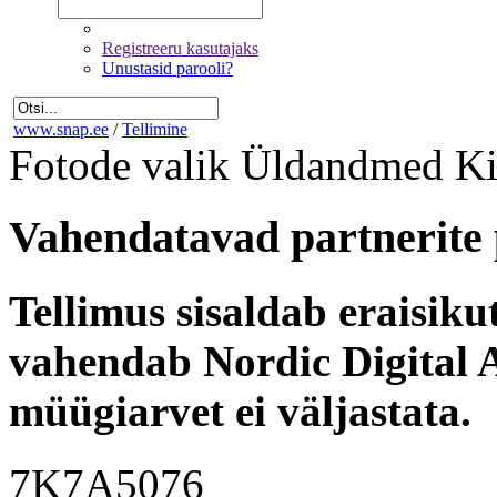
Registreeru kasutajaks
Unustasid parooli?
www.snap.ee
/
Tellimine
Fotode valik
Üldandmed
Ki
Vahendatavad partnerite 
Tellimus sisaldab eraisik
vahendab Nordic Digital A
müügiarvet ei väljastata.
7K7A5076