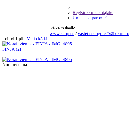
Registreeru kasutajaks
Unustasid parooli?
www.snap.ee
/
vastet otsingule "väike muh
Leitud 1 pilti
Vaata kõiki
FINJA
(2)
Norainvienna