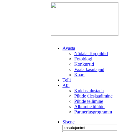
Avasta
Nädala Top pildid
Fotoblogi
Konkursid
Vaata kasutajaid
Kaart
Telli
Abi
Kuidas alustada
Piltide üleslaadimine
Piltide tellimine
Albumite tüübid
Partnerlusprogramm
Sisene