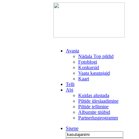
Avasta
Nädala Top pildid
Fotoblogi
Konkursid
Vaata kasutajaid
Kaart
Telli
Abi
Kuidas alustada
Piltide üleslaadimine
Piltide tellimine
Albumite tüübid
Partnerlusprogramm
Sisene