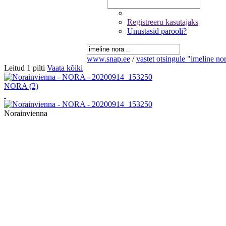
Registreeru kasutajaks
Unustasid parooli?
www.snap.ee
/
vastet otsingule "imeline nor
Leitud 1 pilti
Vaata kõiki
NORA
(2)
Norainvienna