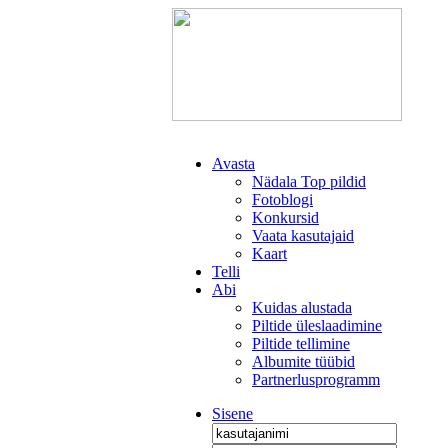
Avasta
Nädala Top pildid
Fotoblogi
Konkursid
Vaata kasutajaid
Kaart
Telli
Abi
Kuidas alustada
Piltide üleslaadimine
Piltide tellimine
Albumite tüübid
Partnerlusprogramm
Sisene