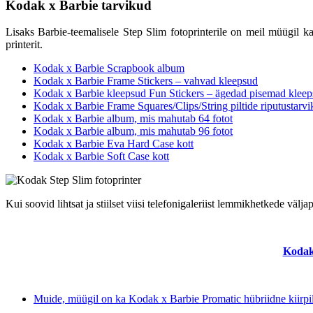
Kodak x Barbie tarvikud
Lisaks Barbie-teemalisele Step Slim fotoprinterile on meil müügil 
printerit.
Kodak x Barbie Scrapbook album
Kodak x Barbie Frame Stickers – vahvad kleepsud
Kodak x Barbie kleepsud Fun Stickers – ägedad pisemad klee
Kodak x Barbie Frame Squares/Clips/String piltide riputustarv
Kodak x Barbie album, mis mahutab 64 fotot
Kodak x Barbie album, mis mahutab 96 fotot
Kodak x Barbie Eva Hard Case kott
Kodak x Barbie Soft Case kott
Kui soovid lihtsat ja stiilset viisi telefonigaleriist lemmikhetkede välj
Kodak 
Muide, müügil on ka Kodak x Barbie Promatic hübriidne kiirpi