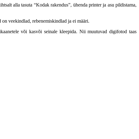
salt alla tasuta “Kodak rakendus”, ühenda printer ja asu pildistama,
did on veekindlad, rebenemiskindlad ja ei määri.
ikaanetele või kasvõi seinale kleepida. Nii muutuvad digifotod taas