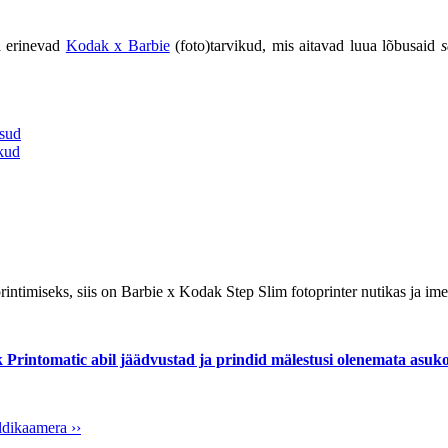
ka erinevad
Kodak x Barbie
(foto)tarvikud, mis aitavad luua lõbusaid
psud
ikud
aprintimiseks, siis on Barbie x Kodak Step Slim fotoprinter nutikas ja ime
Printomatic abil jäädvustad ja prindid mälestusi olenemata asuko
ldikaamera ››