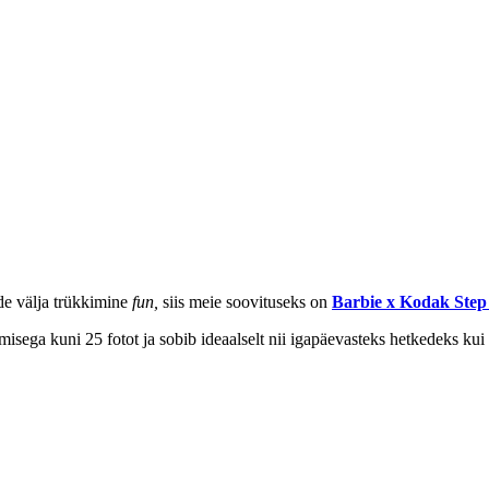
tide välja trükkimine
fun,
siis meie soovituseks on
Barbie x Kodak Step
isega kuni 25 fotot ja sobib ideaalselt nii igapäevasteks hetkedeks kui