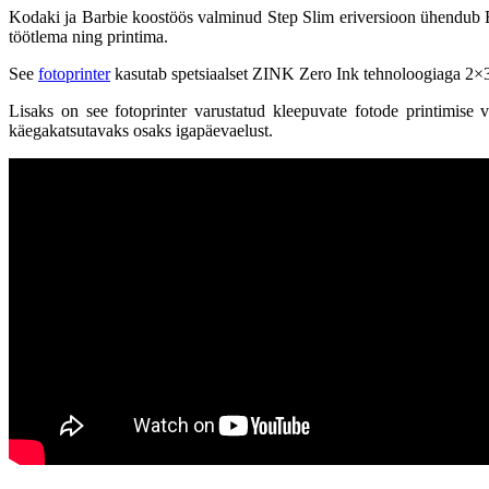
Kodaki ja Barbie koostöös valminud Step Slim eriversioon ühendub Bl
töötlema ning printima.
See
fotoprinter
kasutab spetsiaalset ZINK Zero Ink tehnoloogiaga 2×3-
Lisaks on see fotoprinter varustatud kleepuvate fotode printimise 
käegakatsutavaks osaks igapäevaelust.