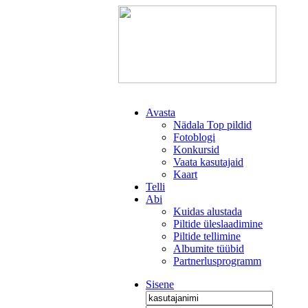
Avasta
Nädala Top pildid
Fotoblogi
Konkursid
Vaata kasutajaid
Kaart
Telli
Abi
Kuidas alustada
Piltide üleslaadimine
Piltide tellimine
Albumite tüübid
Partnerlusprogramm
Sisene