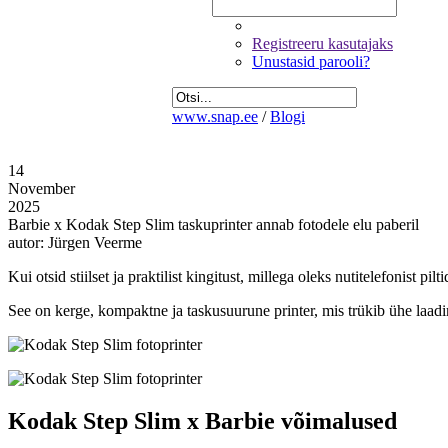
Registreeru kasutajaks
Unustasid parooli?
www.snap.ee
/
Blogi
14
November
2025
Barbie x Kodak Step Slim taskuprinter annab fotodele elu paberil
autor: Jürgen Veerme
Kui otsid stiilset ja praktilist kingitust, millega oleks nutitelefonist pil
See on kerge, kompaktne ja taskusuurune printer, mis trükib ühe laadim
Kodak Step Slim x Barbie võimalused