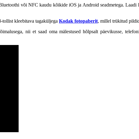
uetoothi või NFC kaudu kõikide iOS ja Android seadmetega. Laadi liht
tollist kleebitava tagaküljega
Kodak fotopaberit
, millel trükitud pil
võimalusega, nii et saad oma mälestused hõlpsalt päevikusse, telefon