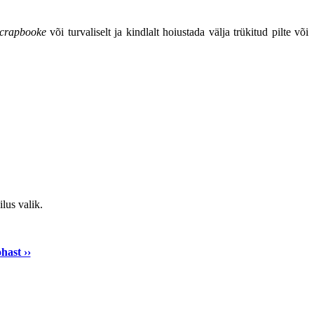
scrapbooke
või turvaliselt ja kindlalt hoiustada välja trükitud pilte või
ilus valik.
hast ››