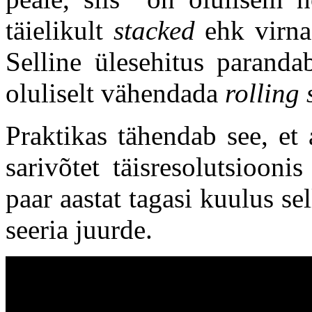
täielikult
stacked
ehk virnas
Selline ülesehitus paranda
oluliselt vähendada
rolling 
Praktikas tähendab see, et
sarivõtet täisresolutsioon
paar aastat tagasi kuulus s
seeria juurde.