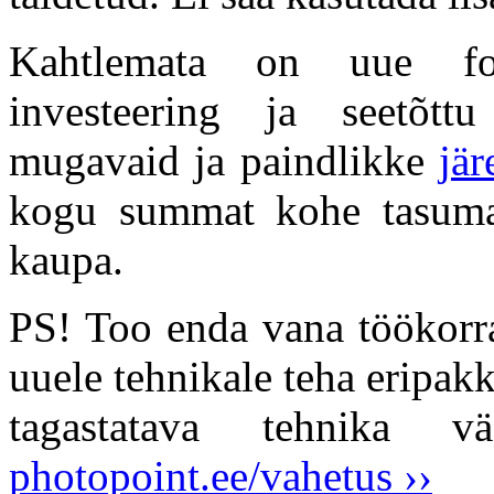
Kahtlemata on uue fot
investeering ja seetõt
mugavaid ja paindlikke
jä
kogu summat kohe tasuma
kaupa.
PS! Too enda vana töökorra
uuele tehnikale teha eripakk
tagastatava tehnika v
photopoint.ee/vahetus ››