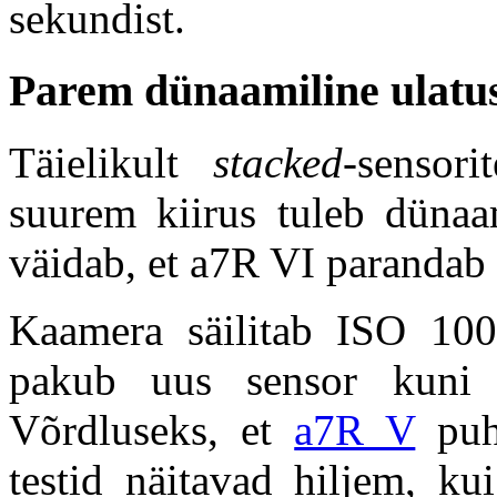
sekundist.
Parem dünaamiline ulatus j
Täielikult
stacked-
sensori
suurem kiirus tuleb dünaam
väidab, et a7R VI parandab 
Kaamera säilitab ISO 100
pakub uus sensor kuni 16
Võrdluseks, et
a7R V
puhu
testid näitavad hiljem, ku