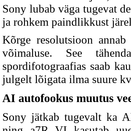
Sony lubab väga tugevat det
ja rohkem paindlikkust järel
Kõrge resolutsioon annab
võimaluse. See tähend
spordifotograafias saab kau
julgelt lõigata ilma suure kv
AI autofookus muutus ve
Sony jätkab tugevalt ka A
ning a7R VI kasutab uue