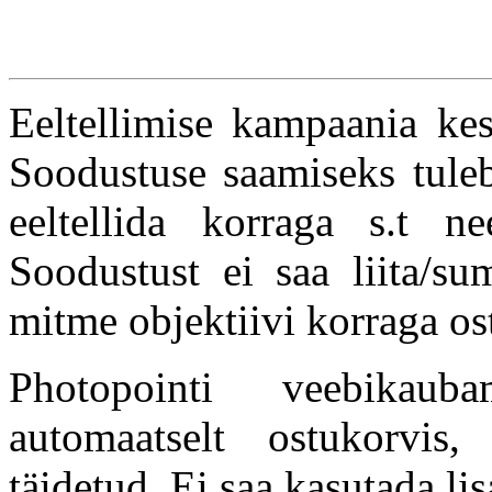
Eeltellimise kampaania ke
Soodustuse saamiseks tule
eeltellida korraga s.t 
Soodustust ei saa liita/su
mitme objektiivi korraga ost
Photopointi veebikaub
automaatselt ostukorvis
täidetud. Ei saa kasutada li