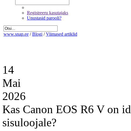
Registreeru kasutajaks
Unustasid parooli?
www.snap.ee
/
Blogi
/
Viimased artiklid
14
Mai
2026
Kas Canon EOS R6 V on id
sisuloojale?