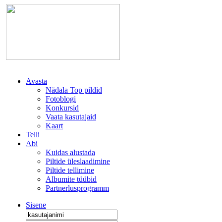
Avasta
Nädala Top pildid
Fotoblogi
Konkursid
Vaata kasutajaid
Kaart
Telli
Abi
Kuidas alustada
Piltide üleslaadimine
Piltide tellimine
Albumite tüübid
Partnerlusprogramm
Sisene