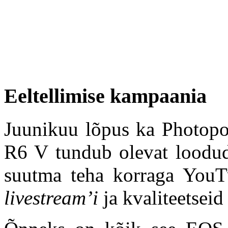
Eeltellimise kampaania
Juunikuu lõpus ka Photop
R6 V tundub olevat loodud
suutma teha korraga YouTub
livestream’i
ja kvaliteetseid