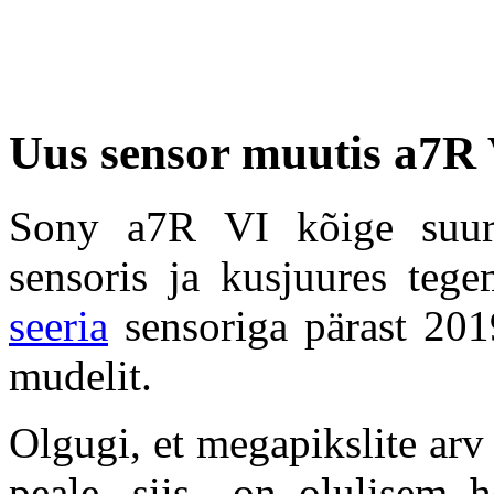
Uus sensor muutis a7R V
Sony a7R VI kõige suur
sensoris ja kusjuures teg
seeria
sensoriga pärast 201
mudelit.
Olgugi, et megapikslite ar
peale, siis on olulisem h