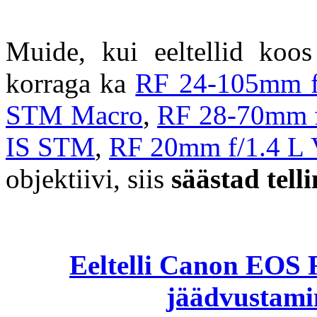
Muide, kui eeltellid k
korraga ka
RF 24-105mm 
STM Macro
,
RF 28-70mm 
IS STM
,
RF 20mm f/1.4 
objektiivi, siis
säästad tell
Eeltelli Canon EOS R
jäädvustamin