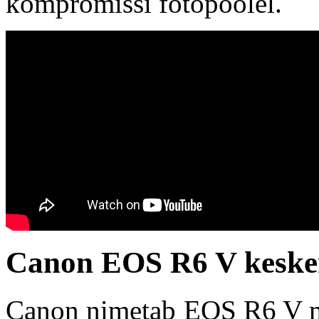
kompromissi fotopoolel.
Canon EOS R6 V kesken
Canon nimetab EOS R6 V mu