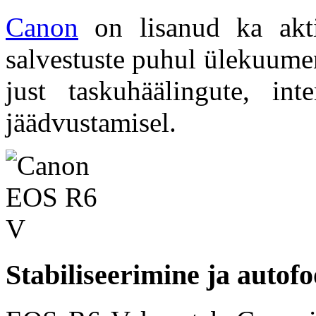
Canon
on lisanud ka akti
salvestuste puhul ülekuumen
just taskuhäälingute, in
jäädvustamisel.
Stabiliseerimine ja autof