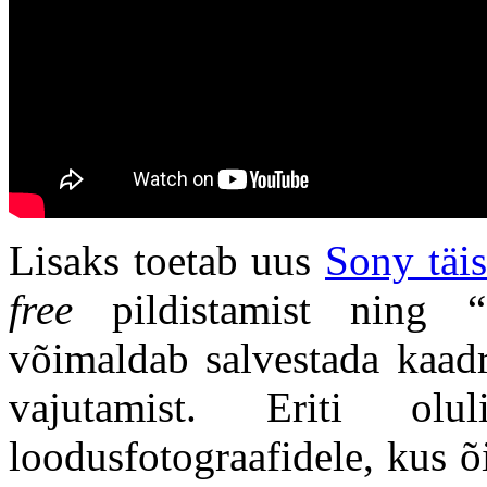
Lisaks toetab uus
Sony täi
free
pildistamist ning “P
võimaldab salvestada kaadr
vajutamist. Eriti o
loodusfotograafidele, kus 