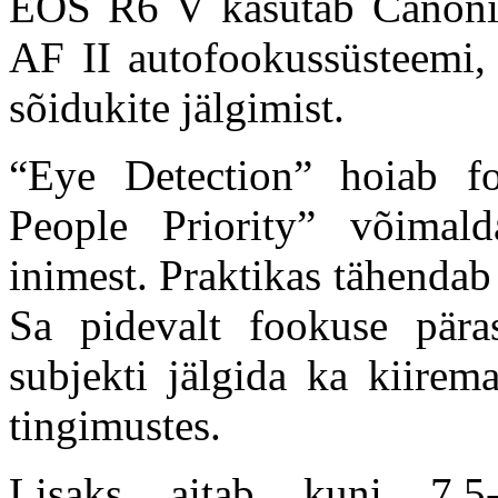
EOS R6 V kasutab Canoni
AF II autofookussüsteemi, 
sõidukite jälgimist.
“Eye Detection” hoiab fo
People Priority” võimal
inimest. Praktikas tähendab 
Sa pidevalt fookuse pär
subjekti jälgida ka kiirem
tingimustes.
Lisaks aitab kuni 7,5-s