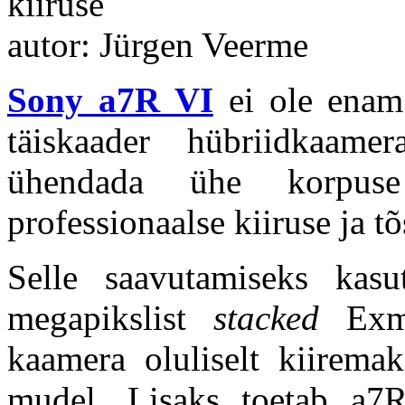
kiiruse
autor: Jürgen Veerme
Sony a7R VI
ei ole enam 
täiskaader hübriidkaam
ühendada ühe korpuse 
professionaalse kiiruse ja 
Selle saavutamiseks kas
megapikslist
stacked
Exmo
kaamera oluliselt kiirem
mudel. Lisaks toetab a7