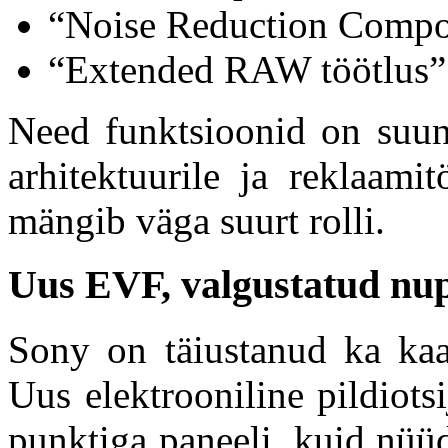
“Noise Reduction Compo
“Extended RAW töötlus”
Need funktsioonid on suuna
arhitektuurile ja reklaami
mängib väga suurt rolli.
Uus EVF, valgustatud nup
Sony on täiustanud ka kaa
Uus elektrooniline pildiots
punktiga paneeli, kuid nüü