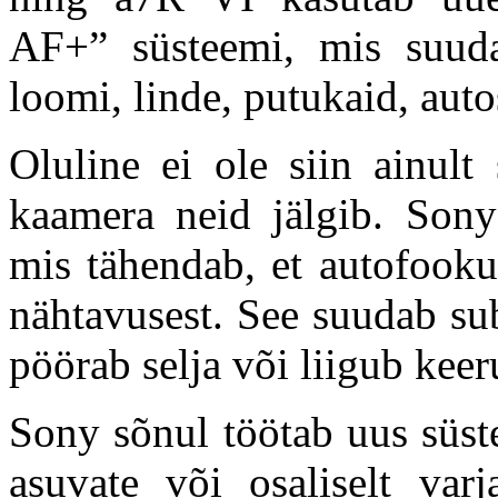
AF+” süsteemi, mis suudab
loomi, linde, putukaid, auto
Oluline ei ole siin ainult
kaamera neid jälgib. Sony
mis tähendab, et autofooku
nähtavusest. See suudab sub
pöörab selja või liigub keer
Sony sõnul töötab uus süst
asuvate või osaliselt varj