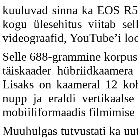
kuuluvad sinna ka EOS R5
kogu ülesehitus viitab sel
videograafid, YouTube’i loo
Selle 688-grammine korpus
täiskaader hübriidkaamera 
Lisaks on kaameral 12 ko
nupp ja eraldi vertikaalse
mobiiliformaadis filmimise
Muuhulgas tutvustati ka uu