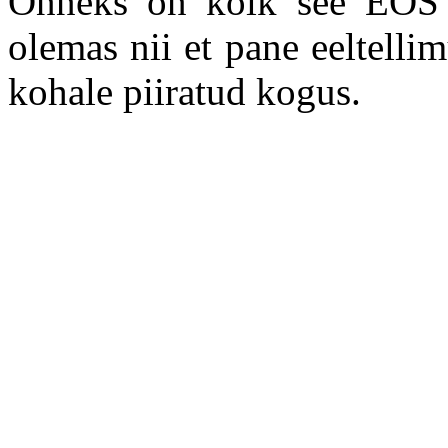
Õnneks on kõik see EOS R
olemas nii et pane eeltellim
kohale piiratud kogus.