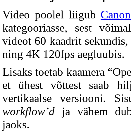
Video poolel liigub
Cano
kategooriasse, sest või
videot 60 kaadrit sekundis
ning 4K 120fps aegluubis.
Lisaks toetab kaamera “Ope
et ühest võttest saab hil
vertikaalse versiooni. Si
workflow’d
ja vähem duble
jaoks.