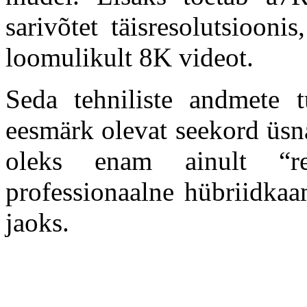
sarivõtet täisresolutsiooni
loomulikult 8K videot.
Seda tehniliste andmete 
eesmärk olevat seekord üsn
oleks enam ainult “reso
professionaalne hübriidkaa
jaoks.