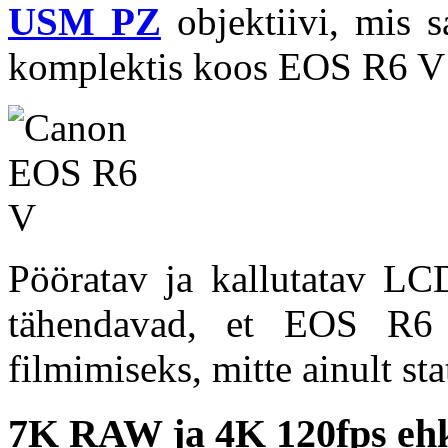
USM PZ
objektiivi, mis 
komplektis koos EOS R6 V
Pööratav ja kallutatav LCD
tähendavad, et EOS R6 
filmimiseks, mitte ainult sta
7K RAW ja 4K 120fps ehk 