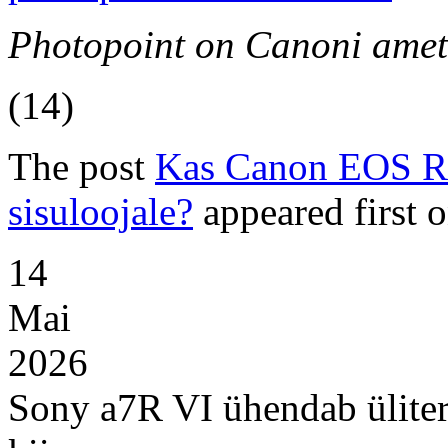
Photopoint on Canoni ametli
(14)
The post
Kas Canon EOS R6
sisuloojale?
appeared first 
14
Mai
2026
Sony a7R VI ühendab ülitera