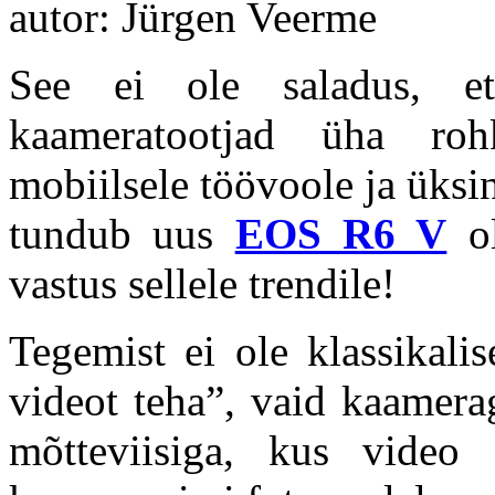
autor: Jürgen Veerme
See ei ole saladus, et
kaameratootjad üha ro
mobiilsele töövoole ja üks
tundub uus
EOS R6 V
ol
vastus sellele trendile!
Tegemist ei ole klassikali
videot teha”, vaid kaamera
mõtteviisiga, kus video