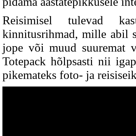
pidama aastatepikkusele int
Reisimisel tulevad ka
kinnitusrihmad, mille abil s
jope või muud suuremat va
Totepack hõlpsasti nii iga
pikemateks foto- ja reisisei