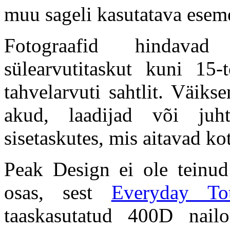
muu sageli kasutatava esem
Fotograafid hindavad
sülearvutitaskut kuni 15-t
tahvelarvuti sahtlit. Väik
akud, laadijad või juh
sisetaskutes, mis aitavad ko
Peak Design ei ole teinu
osas, sest
Everyday To
taaskasutatud 400D nailo