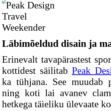
Läbimõeldud disain ja ma
Erinevalt tavapärastest spo
kottidest säilitab
Peak Des
ka tühjana. See muudab p
ning koti lai avanev clam
hetkega täieliku ülevaate ko