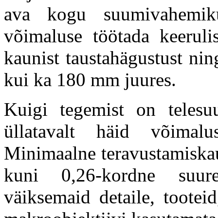
ava kogu suumivahemik
võimaluse töötada keeruli
kaunist taustahägustust ni
kui ka 180 mm juures.
Kuigi tegemist on telesuu
üllatavalt häid võimalu
Minimaalne teravustamiskau
kuni 0,26-kordne suur
väiksemaid detaile, tooteid