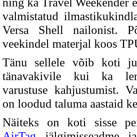
ning ka Travel Weekender ei
valmistatud ilmastikukind
Versa Shell nailonist. 
veekindel materjal koos TP
Tänu sellele võib koti ju
tänavakivile kui ka le
varustuse kahjustumist. V
on loodud taluma aastaid ke
Näiteks on koti sisse pe
AirTag
jälgimisseadme ja