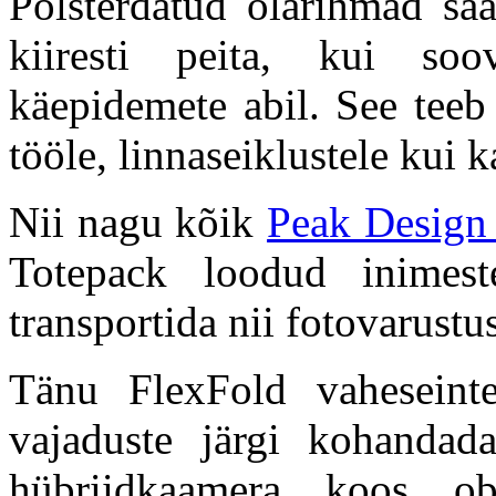
Polsterdatud õlarihmad saa
kiiresti peita, kui soo
käepidemete abil. See teeb 
tööle, linnaseiklustele kui k
Nii nagu kõik
Peak Design
Totepack loodud inimest
transportida nii fotovarustu
Tänu FlexFold vaheseinte
vajaduste järgi kohandad
hübriidkaamera koos obj