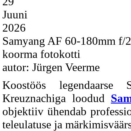
29
Juuni
2026
Samyang AF 60-180mm f/2.8 
koorma fotokotti
autor: Jürgen Veerme
Koostöös legendaarse S
Kreuznachiga loodud
Sam
objektiiv ühendab professio
teleulatuse ja märkimisväär