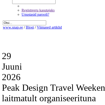
Registreeru kasutajaks
Unustasid parooli?
www.snap.ee
/
Blogi
/
Viimased artiklid
29
Juuni
2026
Peak Design Travel Weekend
laitmatult organiseerituna