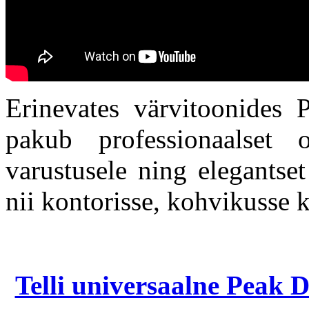
Erinevates värvitoonides
pakub professionaalset or
varustusele ning elegantset
nii kontorisse, kohvikusse k
Telli universaalne Peak 