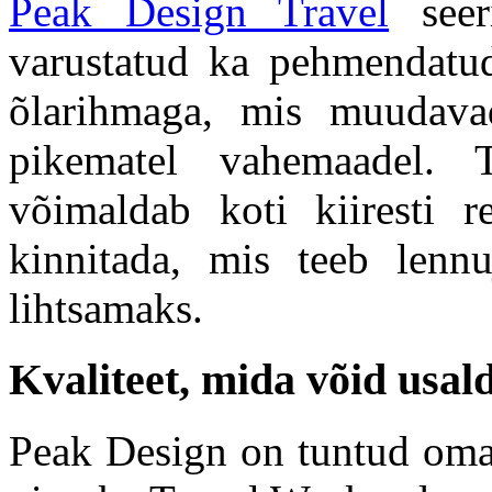
Peak Design Travel
seer
varustatud ka pehmendatu
õlarihmaga, mis muudav
pikematel vahemaadel. T
võimaldab koti kiiresti r
kinnitada, mis teeb lennu
lihtsamaks.
Kvaliteet, mida võid usal
Peak Design on tuntud oma 