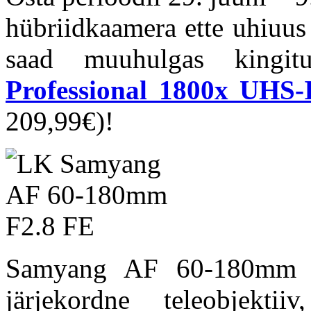
hübriidkaamera ette uhiuu
saad muuhulgas kingi
Professional 1800x UHS-
209,99€)!
Samyang AF 60-180mm f/
järjekordne teleobjektii