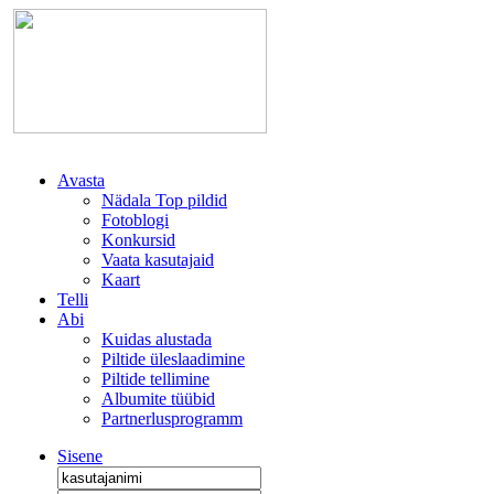
Avasta
Nädala Top pildid
Fotoblogi
Konkursid
Vaata kasutajaid
Kaart
Telli
Abi
Kuidas alustada
Piltide üleslaadimine
Piltide tellimine
Albumite tüübid
Partnerlusprogramm
Sisene