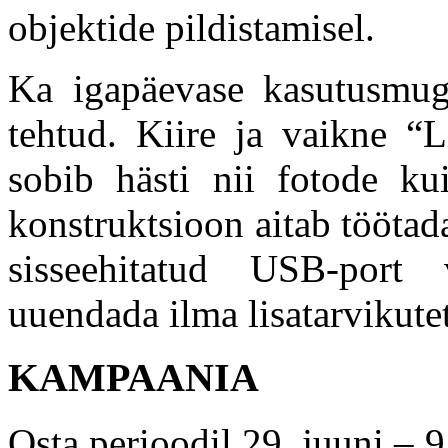
objektide pildistamisel.
Ka igapäevase kasutusmug
tehtud. Kiire ja vaikne “
sobib hästi nii fotode kui
konstruktsioon aitab töötad
sisseehitatud USB-port
uuendada ilma lisatarvikute
KAMPAANIA
Osta perioodil 29. juuni – 