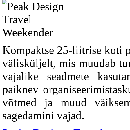
Kompaktse 25-liitrise koti 
välisküljelt, mis muudab tu
vajalike seadmete kasuta
paiknev organiseerimistasku
võtmed ja muud väiksem
sagedamini vajad.