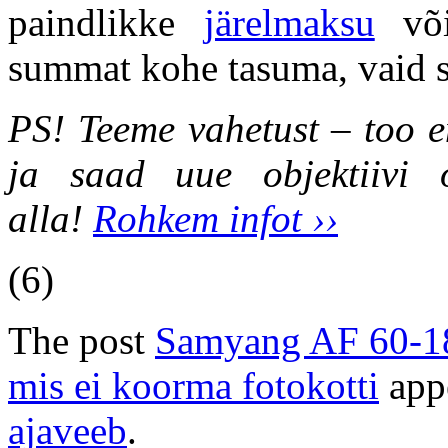
paindlikke
järelmaksu
või
summat kohe tasuma, vaid 
PS! Teeme vahetust – too e
ja saad uue objektiivi o
alla!
Rohkem infot ››
(6)
The post
Samyang AF 60-180
mis ei koorma fotokotti
appe
ajaveeb
.