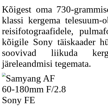
Kõigest oma 730-grammis
klassi kergema telesuum-ob
reisifotograafidele, pulmaf
kõigile Sony täiskaader hü
soovivad liikuda kerg
järeleandmisi tegemata.