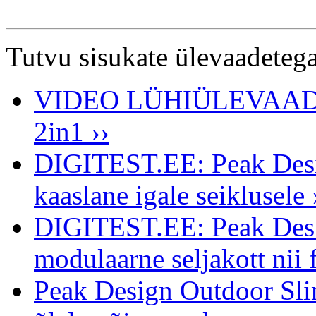
Tutvu sisukate ülevaadetega
VIDEO LÜHIÜLEVAADE: 
2in1 ››
DIGITEST.EE: Peak Desig
kaaslane igale seiklusele 
DIGITEST.EE: Peak Desi
modulaarne seljakott nii f
Peak Design Outdoor Slin