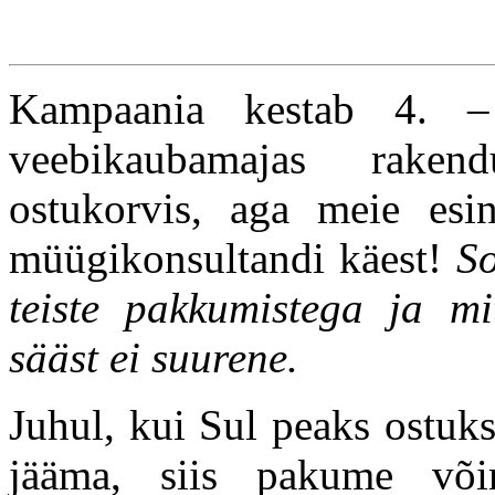
Kampaania kestab 4. –
veebikaubamajas rakend
ostukorvis, aga meie esin
müügikonsultandi käest!
So
teiste pakkumistega ja mi
sääst ei suurene.
Juhul, kui Sul peaks ostuk
jääma, siis pakume või