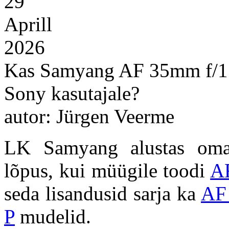
29
Aprill
2026
Kas Samyang AF 35mm f/1.8
Sony kasutajale?
autor: Jürgen Veerme
LK Samyang alustas oma 
lõpus, kui müügile toodi
A
seda lisandusid sarja ka
AF
P
mudelid.