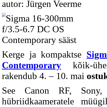
autor: Jürgen Veerme
Kerge ja kompaktse
Sigm
Contemporary
kõik-ühes
rakendub 4. – 10. mai
ostu
See Canon RF, Sony, P
hübriidkaameratele müüg