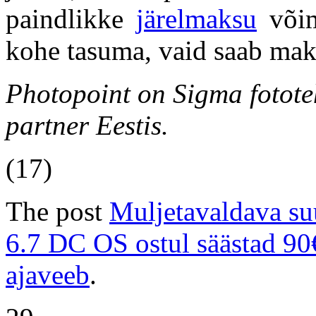
paindlikke
järelmaksu
võim
kohe tasuma, vaid saab mak
Photopoint on Sigma fototeh
partner Eestis.
(17)
The post
Muljetavaldava s
6.7 DC OS ostul säästad 90
ajaveeb
.