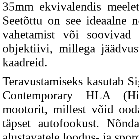
35mm ekvivalendis meele
Seetõttu on see ideaalne ne
vahetamist või soovivad 
objektiivi, millega jäädvu
kaadreid.
Teravustamiseks kasutab 
Contemporary HLA (Hig
mootorit, millest võid ooda
täpset autofookust. Nõnd
alustavatele loodus- ja spor