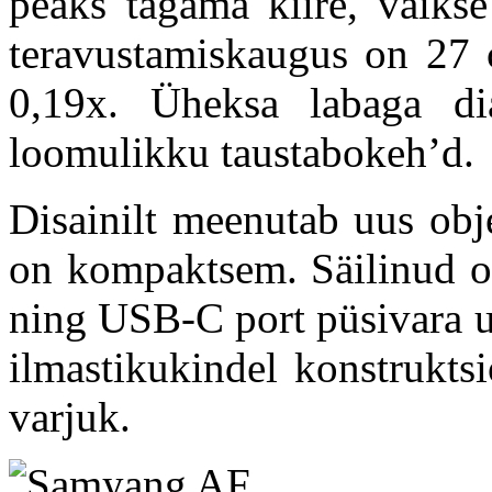
peaks tagama kiire, vaikse
teravustamiskaugus on 27
0,19x. Üheksa labaga di
loomulikku taustabokeh’d.
Disainilt meenutab uus obj
on kompaktsem. Säilinud on
ning USB-C port püsivara u
ilmastikukindel konstrukts
varjuk.