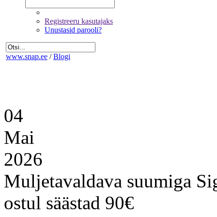
Registreeru kasutajaks
Unustasid parooli?
www.snap.ee
/
Blogi
04
Mai
2026
Muljetavaldava suumiga S
ostul säästad 90€