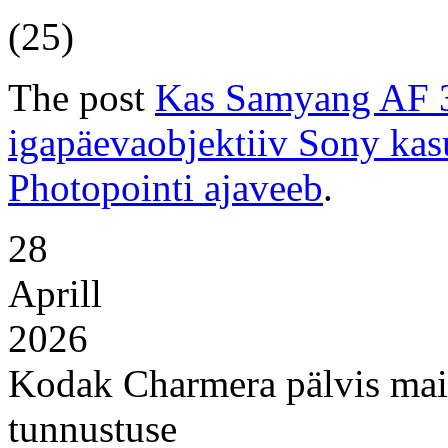
(25)
The post
Kas Samyang AF 3
igapäevaobjektiiv Sony kas
Photopointi ajaveeb
.
28
Aprill
2026
Kodak Charmera pälvis 
tunnustuse