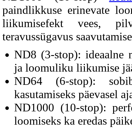
paindlikkuse erinevate lo
liikumisefekt vees, p
teravussügavus saavutamise
ND8 (3-stop): ideaalne
ja loomuliku liikumise j
ND64 (6-stop): sobi
kasutamiseks päevasel aj
ND1000 (10-stop): perf
loomiseks ka eredas päik