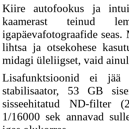
Kiire autofookus ja int
kaamerast teinud le
igapäevafotograafide seas.
lihtsa ja otsekohese kasu
midagi üleliigset, vaid ainu
Lisafunktsioonid ei jää 
stabilisaator,
53 GB sisem
sisseehitatud ND-filter 
1/16000 sek annavad sull