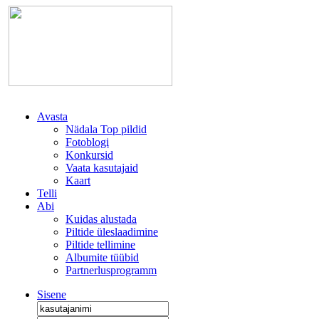
Avasta
Nädala Top pildid
Fotoblogi
Konkursid
Vaata kasutajaid
Kaart
Telli
Abi
Kuidas alustada
Piltide üleslaadimine
Piltide tellimine
Albumite tüübid
Partnerlusprogramm
Sisene