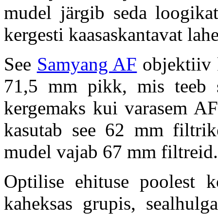
mudel järgib seda loogika
kergesti kaasaskantavat lah
See
Samyang AF
objektiiv
71,5 mm pikk, mis teeb s
kergemaks kui varasem AF
kasutab see 62 mm filtrik
mudel vajab 67 mm filtreid.
Optilise ehituse poolest 
kaheksas grupis, sealhulg