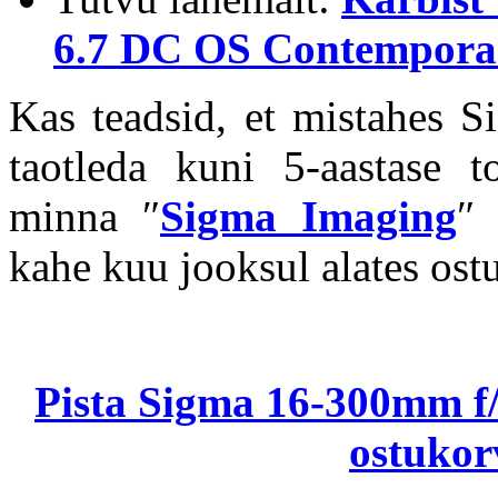
6.7 DC OS Contemporar
Kas teadsid, et mistahes Si
taotleda kuni 5-aastase to
minna ″
Sigma Imaging
″ 
kahe kuu jooksul alates ost
Pista Sigma 16-300mm f
ostukorv