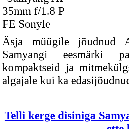
Äsja müügile jõudnud 
Samyangi eesmärki pa
kompaktseid ja mitmekülgs
algajale kui ka edasijõudnud
Telli kerge disiniga Sam
ette