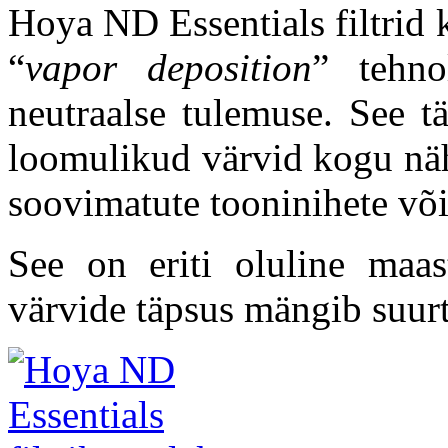
Hoya ND Essentials filtrid 
“
vapor deposition
” tehno
neutraalse tulemuse. See t
loomulikud värvid kogu näh
soovimatute tooninihete võ
See on eriti oluline maast
värvide täpsus mängib suurt