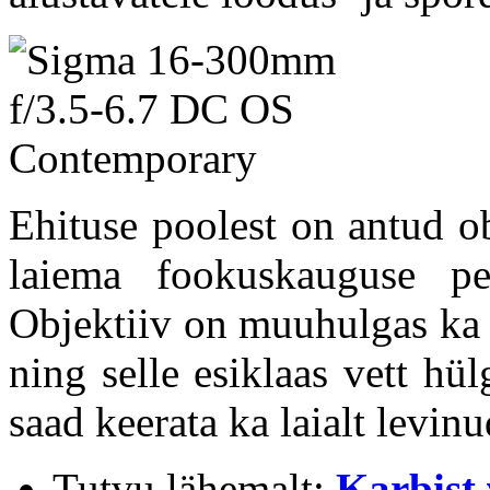
Ehituse poolest on antud o
laiema fookuskauguse p
Objektiiv on muuhulgas ka 
ning selle esiklaas vett hü
saad keerata ka laialt levin
Tutvu lähemalt:
Karbist 