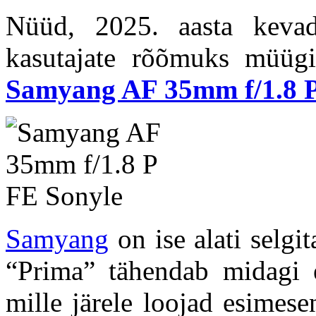
Nüüd, 2025. aasta kevad
kasutajate rõõmuks müüg
Samyang AF 35mm f/1.8 
Samyang
on ise alati selgi
“Prima” tähendab midagi es
mille järele loojad esimes