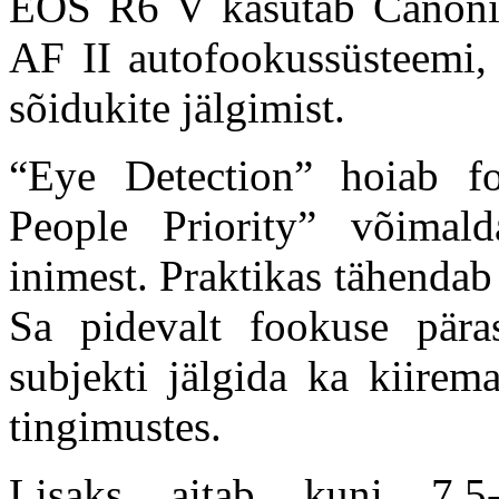
EOS R6 V kasutab Canoni
AF II autofookussüsteemi, 
sõidukite jälgimist.
“Eye Detection” hoiab fo
People Priority” võimal
inimest. Praktikas tähendab 
Sa pidevalt fookuse pär
subjekti jälgida ka kiirem
tingimustes.
Lisaks aitab kuni 7,5-s