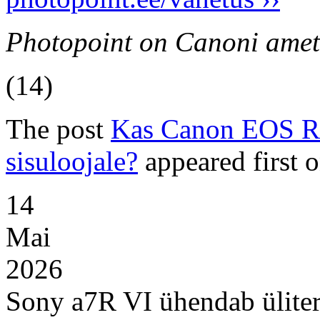
Photopoint on Canoni ametli
(14)
The post
Kas Canon EOS R6
sisuloojale?
appeared first 
14
Mai
2026
Sony a7R VI ühendab ülitera