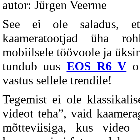
autor: Jürgen Veerme
See ei ole saladus, et
kaameratootjad üha ro
mobiilsele töövoole ja üks
tundub uus
EOS R6 V
ol
vastus sellele trendile!
Tegemist ei ole klassikali
videot teha”, vaid kaamera
mõtteviisiga, kus video