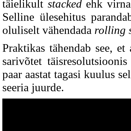
täielikult
stacked
ehk virnas
Selline ülesehitus paranda
oluliselt vähendada
rolling 
Praktikas tähendab see, et
sarivõtet täisresolutsioon
paar aastat tagasi kuulus s
seeria juurde.