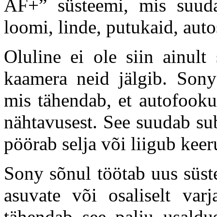
AF+” süsteemi, mis suudab
loomi, linde, putukaid, auto
Oluline ei ole siin ainult
kaamera neid jälgib. Sony
mis tähendab, et autofooku
nähtavusest. See suudab sub
pöörab selja või liigub keer
Sony sõnul töötab uus süst
asuvate või osaliselt varj
tähendab see palju usaldus