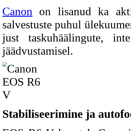
Canon
on lisanud ka akti
salvestuste puhul ülekuumen
just taskuhäälingute, in
jäädvustamisel.
Stabiliseerimine ja autof