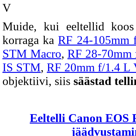
Muide, kui eeltellid k
korraga ka
RF 24-105mm 
STM Macro
,
RF 28-70mm 
IS STM
,
RF 20mm f/1.4 
objektiivi, siis
säästad tell
Eeltelli Canon EOS R
jäädvustamin