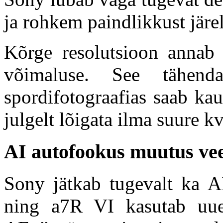
ja rohkem paindlikkust järel
Kõrge resolutsioon annab
võimaluse. See tähend
spordifotograafias saab kau
julgelt lõigata ilma suure kv
AI autofookus muutus ve
Sony jätkab tugevalt ka A
ning a7R VI kasutab uue