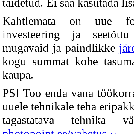
täidetud. Ei saa kasutada li
Kahtlemata on uue fot
investeering ja seetõt
mugavaid ja paindlikke
jä
kogu summat kohe tasuma
kaupa.
PS! Too enda vana töökorra
uuele tehnikale teha eripakk
tagastatava tehnika v
photopoint.ee/vahetus ››