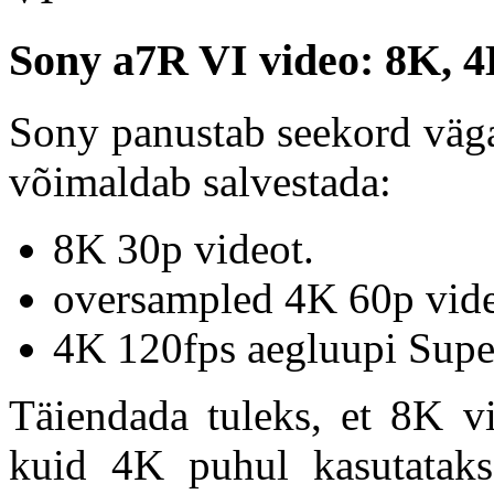
Sony a7R VI video: 8K, 4
Sony panustab seekord väga
võimaldab salvestada:
8K 30p videot.
oversampled 4K 60p vide
4K 120fps aegluupi Super
Täiendada tuleks, et 8K v
kuid 4K puhul kasutataks