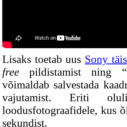
Lisaks toetab uus
Sony täi
free
pildistamist ning “P
võimaldab salvestada kaadr
vajutamist. Eriti o
loodusfotograafidele, kus 
sekundist.