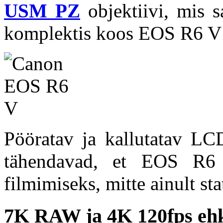
USM PZ
objektiivi, mis 
komplektis koos EOS R6 V
Pööratav ja kallutatav LCD
tähendavad, et EOS R6 
filmimiseks, mitte ainult sta
7K RAW ja 4K 120fps ehk 