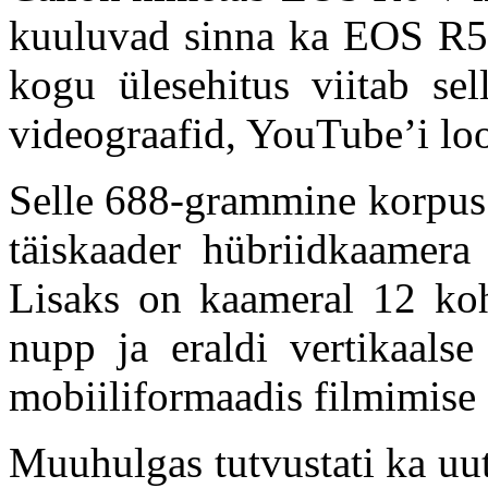
kuuluvad sinna ka EOS R5
kogu ülesehitus viitab sel
videograafid, YouTube’i loo
Selle 688-grammine korpus
täiskaader hübriidkaamera 
Lisaks on kaameral 12 ko
nupp ja eraldi vertikaalse
mobiiliformaadis filmimise
Muuhulgas tutvustati ka uu