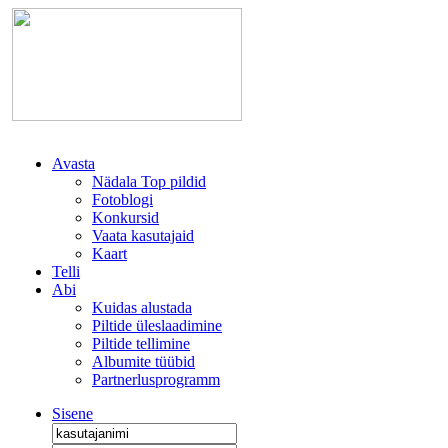
Avasta
Nädala Top pildid
Fotoblogi
Konkursid
Vaata kasutajaid
Kaart
Telli
Abi
Kuidas alustada
Piltide üleslaadimine
Piltide tellimine
Albumite tüübid
Partnerlusprogramm
Sisene