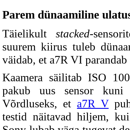
Parem dünaamiline ulatus j
Täielikult
stacked-
sensori
suurem kiirus tuleb dünaam
väidab, et a7R VI parandab 
Kaamera säilitab ISO 100
pakub uus sensor kuni 16
Võrdluseks, et
a7R V
puhu
testid näitavad hiljem, ku
Sony lubab väga tugevat det