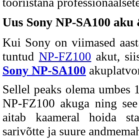
tööriistana professionaalsete
Uus Sony NP-SA100 aku &
Kui Sony on viimased aasta
tuntud
NP-FZ100
akut, sii
Sony NP-SA100
akuplatvo
Sellel peaks olema umbes 
NP-FZ100 akuga ning see 
aitab kaameral hoida stab
sarivõtte ja suure andmemah