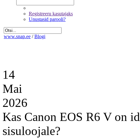
Registreeru kasutajaks
Unustasid parooli?
www.snap.ee
/
Blogi
14
Mai
2026
Kas Canon EOS R6 V on id
sisuloojale?