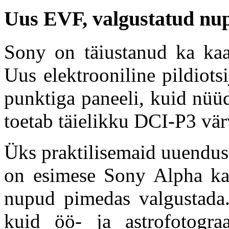
Uus EVF, valgustatud nup
Sony on täiustanud ka kaa
Uus elektrooniline pildiots
punktiga paneeli, kuid nüü
toetab täielikku DCI-P3 vä
Üks praktilisemaid uuendus
on esimese Sony Alpha kaa
nupud pimedas valgustada.
kuid öö- ja astrofotograa