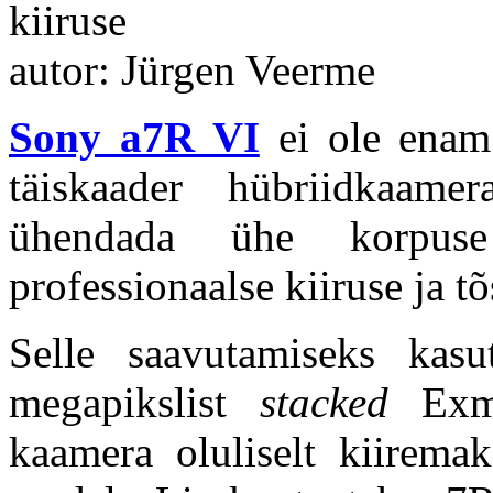
kiiruse
autor: Jürgen Veerme
Sony a7R VI
ei ole enam 
täiskaader hübriidkaam
ühendada ühe korpuse 
professionaalse kiiruse ja 
Selle saavutamiseks kas
megapikslist
stacked
Exmo
kaamera oluliselt kiirem