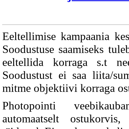
Eeltellimise kampaania ke
Soodustuse saamiseks tule
eeltellida korraga s.t 
Soodustust ei saa liita/su
mitme objektiivi korraga ost
Photopointi veebikaub
automaatselt ostukorvis