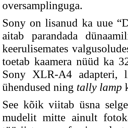
oversamplinguga.
Sony on lisanud ka uue “D
aitab parandada dünaamil
keerulisemates valgusolude
toetab kaamera nüüd ka 32-
Sony XLR-A4 adapteri, l
ühendused ning
tally lamp
k
See kõik viitab üsna selge
mudelit mitte ainult fotok