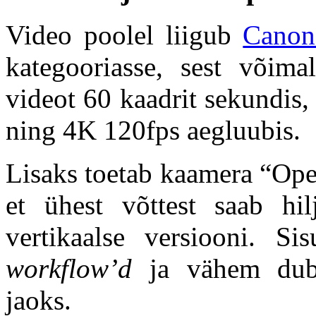
Video poolel liigub
Cano
kategooriasse, sest või
videot 60 kaadrit sekundis
ning 4K 120fps aegluubis.
Lisaks toetab kaamera “Ope
et ühest võttest saab hil
vertikaalse versiooni. Si
workflow’d
ja vähem duble
jaoks.