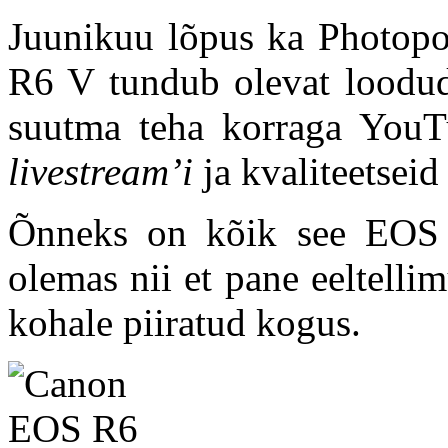
Juunikuu lõpus ka Photop
R6 V tundub olevat loodud
suutma teha korraga YouTub
livestream’i
ja kvaliteetseid
Õnneks on kõik see EOS R
olemas nii et pane eeltellim
kohale piiratud kogus.