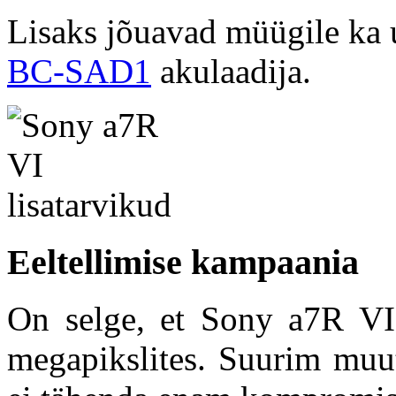
Lisaks jõuavad müügile ka
BC-SAD1
akulaadija.
Eeltellimise kampaania
On selge, et Sony a7R VI 
megapikslites. Suurim muut