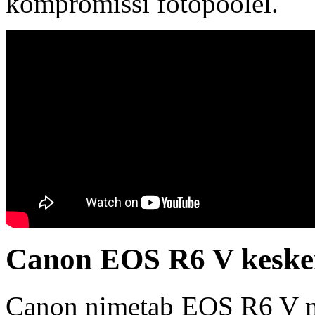
kompromissi fotopoolel.
Canon EOS R6 V kesken
Canon nimetab EOS R6 V mu