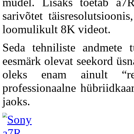
mudel. Lisaks toetab a7
sarivõtet täisresolutsiooni
loomulikult 8K videot.
Seda tehniliste andmete 
eesmärk olevat seekord üsn
oleks enam ainult “reso
professionaalne hübriidkaa
jaoks.