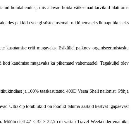
utatud hoiulahendusi, mis aitavad hoida väiksemad tarvikud alati oma
aldades pakkida veelgi süsteemsemalt nii lühemateks linnapuhkusteks
ete kasutamise eriti mugavaks. Esiküljel paiknev organiseerimistasku
d koti kandmise mugavaks ka pikematel vahemaadel. Tagaküljel olev
stikukindlast ja 100% taaskasutatud 400D Versa Shell nailonist. Põhja
idavad UltraZip tõmblukud on loodud taluma aastaid kestvat igapäevast
teha. Mõõtmetelt 47 × 32 × 22,5 cm vastab Travel Weekender enamiku