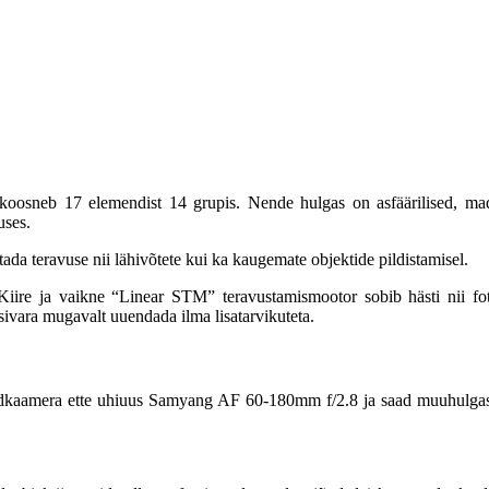
is koosneb 17 elemendist 14 grupis. Nende hulgas on asfäärilised, ma
uses.
tada teravuse nii lähivõtete kui ka kaugemate objektide pildistamisel.
ire ja vaikne “Linear STM” teravustamismootor sobib hästi nii fotod
sivara mugavalt uuendada ilma lisatarvikuteta.
riidkaamera ette uhiuus Samyang AF 60-180mm f/2.8 ja saad muuhulga