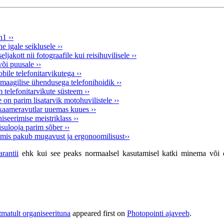
1 ››
 igale seiklusele ››
ott nii fotograafile kui reisihuvilisele ››
õi puusale ››
le telefonitarvikutega ››
aagilise ühendusega telefonihoidik ››
 telefonitarvikute süsteem ››
on parim lisatarvik motohuvilistele ››
aameravutlar uuemas kuues ››
seerimise meistriklass ››
sulooja parim sõber ››
mis pakub mugavust ja ergonoomilisust››
rantii
ehk kui see peaks normaalsel kasutamisel katki minema või de
tmatult organiseerituna
appeared first on
Photopointi ajaveeb
.