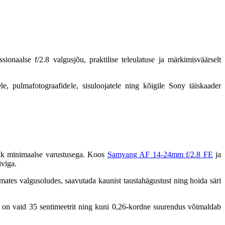
ionaalse f/2.8 valgusjõu, praktilise teleulatuse ja märkimisväärselt
, pulmafotograafidele, sisuloojatele ning kõigile Sony täiskaader
ik minimaalse varustusega. Koos
Samyang AF 14-24mm f/2.8 FE
ja
viga.
mates valgusoludes, saavutada kaunist taustahägustust ning hoida säri
us on vaid 35 sentimeetrit ning kuni 0,26-kordne suurendus võimaldab