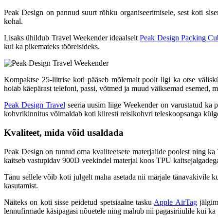
Peak Design on pannud suurt rõhku organiseerimisele, sest koti sise
kohal.
Lisaks ühildub Travel Weekender ideaalselt
Peak Design Packing Cu
kui ka pikemateks tööreisideks.
Kompaktse 25-liitrise koti pääseb mõlemalt poolt ligi ka otse välis
hoiab käepärast telefoni, passi, võtmed ja muud väiksemad esemed, mi
Peak Design Travel
seeria uusim liige Weekender on varustatud ka
kohvrikinnitus võimaldab koti kiiresti reisikohvri teleskoopsanga kül
Kvaliteet, mida võid usaldada
Peak Design on tuntud oma kvaliteetsete materjalide poolest ning ka 
kaitseb vastupidav 900D veekindel materjal koos TPU kaitsejalgadeg
Tänu sellele võib koti julgelt maha asetada nii märjale tänavakivile
kasutamist.
Näiteks on koti sisse peidetud spetsiaalne tasku
Apple AirTag
jälgim
lennufirmade käsipagasi nõuetele ning mahub nii pagasiriiulile kui ka p