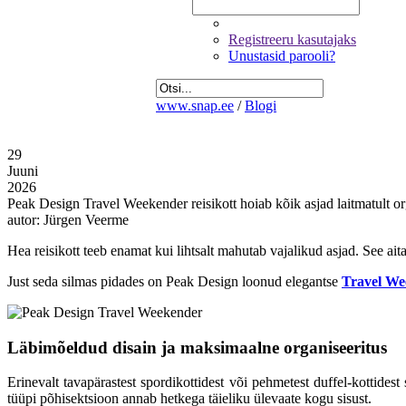
Registreeru kasutajaks
Unustasid parooli?
www.snap.ee
/
Blogi
29
Juuni
2026
Peak Design Travel Weekender reisikott hoiab kõik asjad laitmatult or
autor: Jürgen Veerme
Hea reisikott teeb enamat kui lihtsalt mahutab vajalikud asjad. See a
Just seda silmas pidades on Peak Design loonud elegantse
Travel We
Läbimõeldud disain ja maksimaalne organiseeritus
Erinevalt tavapärastest spordikottidest või pehmetest duffel-kottidest 
tüüpi põhisektsioon annab hetkega täieliku ülevaate kogu sisust.