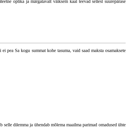
iteetne optika ja märgatavalt väiksem kaal teevad sellest suurepärase
i ei pea Sa kogu summat kohe tasuma, vaid saad maksta osamaksete
b selle dilemma ja ühendab mõlema maailma parimad omadused ühte