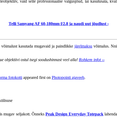
bjektiiv, vaid selle professionaalne valgusjõud, lai kasutusala, kval
Telli Samyang AF 60-180mm f/2.8 ja naudi uut jõudlust ›
me võimalust kasutada mugavaid ja paindlikke
järelmaksu
võimalus. Nni
 objektiivi ostul isegi soodushinnast veel alla!
Rohkem infot ››
rma fotokotti
appeared first on
Photopointi ajaveeb
.
tilisuse
pis mugav seljakott. Õnneks
Peak Design Everyday Totepack
lahenda