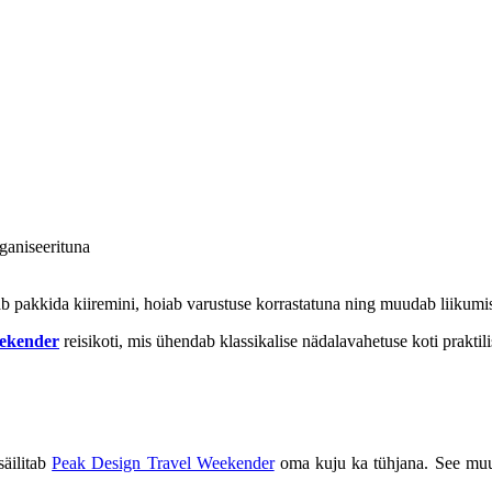
ganiseerituna
itab pakkida kiiremini, hoiab varustuse korrastatuna ning muudab liiku
ekender
reisikoti, mis ühendab klassikalise nädalavahetuse koti prakti
säilitab
Peak Design Travel Weekender
oma kuju ka tühjana. See muud