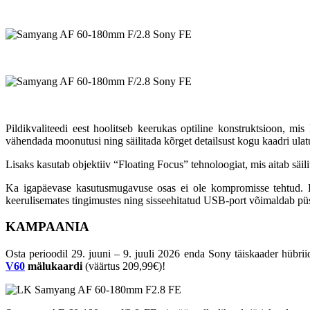
Pildikvaliteedi eest hoolitseb keerukas optiline konstruktsioon, m
vähendada moonutusi ning säilitada kõrget detailsust kogu kaadri ulat
Lisaks kasutab objektiiv “Floating Focus” tehnoloogiat, mis aitab säili
Ka igapäevase kasutusmugavuse osas ei ole kompromisse tehtud. Ki
keerulisemates tingimustes ning sisseehitatud USB-port võimaldab pü
KAMPAANIA
Osta perioodil 29. juuni – 9. juuli 2026 enda Sony täiskaader hüb
V60
mälukaardi
(väärtus 209,99€)!