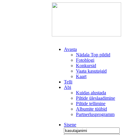
Avasta
Nädala Top pildid
Fotoblogi
Konkursid
Vaata kasutajaid
Kaart
Telli
Abi
Kuidas alustada
Piltide üleslaadimine
Piltide tellimine
Albumite tüübid
Partnerlusprogramm
Sisene