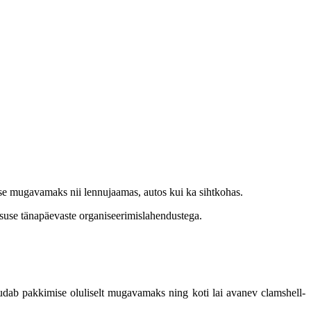
mise mugavamaks nii lennujaamas, autos kui ka sihtkohas.
lisuse tänapäevaste organiseerimislahendustega.
ab pakkimise oluliselt mugavamaks ning koti lai avanev clamshell-