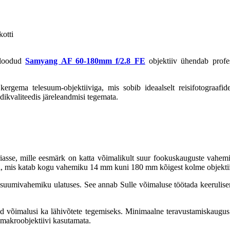
otti
 loodud
Samyang AF 60-180mm f/2.8 FE
objektiiv ühendab profess
ema telesuum-objektiiviga, mis sobib ideaalselt reisifotograafidele
dikvaliteedis järeleandmisi tegemata.
se, mille eesmärk on katta võimalikult suur fookuskauguste vahem
, mis katab kogu vahemiku 14 mm kuni 180 mm kõigest kolme objektii
u suumivahemiku ulatuses. See annab Sulle võimaluse töötada keerulise
häid võimalusi ka lähivõtete tegemiseks. Minimaalne teravustamiskaug
di makroobjektiivi kasutamata.