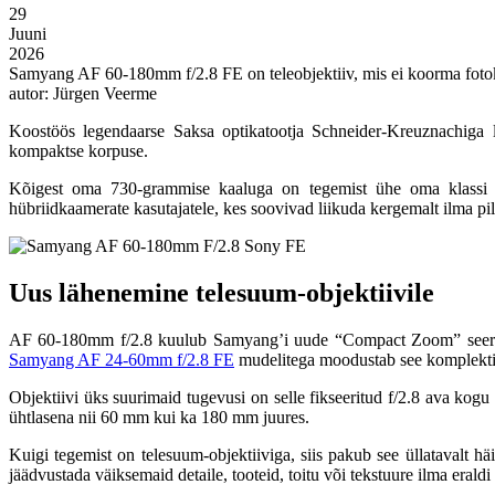
29
Juuni
2026
Samyang AF 60-180mm f/2.8 FE on teleobjektiiv, mis ei koorma fotok
autor: Jürgen Veerme
Koostöös legendaarse Saksa optikatootja Schneider-Kreuznachiga
kompaktse korpuse.
Kõigest oma 730-grammise kaaluga on tegemist ühe oma klassi kerg
hübriidkaamerate kasutajatele, kes soovivad liikuda kergemalt ilma pil
Uus lähenemine telesuum-objektiivile
AF 60-180mm f/2.8 kuulub Samyang’i uude “Compact Zoom” seerias
Samyang AF 24-60mm f/2.8 FE
mudelitega moodustab see komplekti
Objektiivi üks suurimaid tugevusi on selle fikseeritud f/2.8 ava kog
ühtlasena nii 60 mm kui ka 180 mm juures.
Kuigi tegemist on telesuum-objektiiviga, siis pakub see üllatavalt 
jäädvustada väiksemaid detaile, tooteid, toitu või tekstuure ilma eral