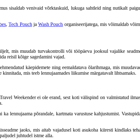
mus sisaldab venivaid võrktaskuid, lukuga sahtleid ning nutikalt paig
bes
,
Tech Pouch
ja
Wash Pouch
organiseerijatega, mis võimaldab võim
küljelt, mis muudab turvakontrolli või tööpäeva jooksul vajalike seadm
da reisil kõige sagedamini vajad.
 pehmendatud käepidemete ning eemaldatava õlarihmaga, mis muudava
ge kinnitada, mis teeb lennujaamades liikumise märgatavalt lihtsamaks.
Travel Weekender ei ole erand, sest koti välispind on valmistatud ilma
a.
 kui ka lennujaama põrandale, kartmata varustuse kahjustumist. Vastup
isseadme jaoks, mis aitab vajadusel koti asukoha kiiresti kindlaks 
aljudel juhtudel istme alla.