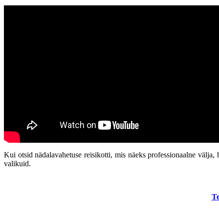
Kui otsid nädalavahetuse reisikotti, mis näeks professionaalne välja
valikuid.
Te