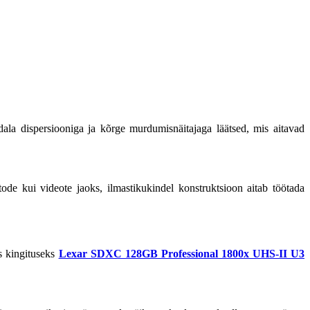
dala dispersiooniga ja kõrge murdumisnäitajaga läätsed, mis aitavad
e kui videote jaoks, ilmastikukindel konstruktsioon aitab töötada
s kingituseks
Lexar SDXC 128GB Professional 1800x UHS-II U3