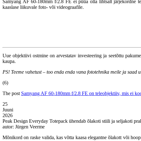
Samyang AF 60-180mm f/2.8 FE ei püüa olla lihtsalt järjekordne teleo
kaaslase liikuvale foto- või videograafile.
Uue objektiivi ostmine on arvestatav investeering ja seetõttu paku
kaupa.
PS! Teeme vahetust – too enda enda vana fototehnika meile ja saad uue
(6)
The post
Samyang AF 60-180mm f/2.8 FE on teleobjektiiv, mis ei koo
25
Juuni
2026
Peak Design Everyday Totepack ühendab õlakoti stiili ja seljakoti prak
autor: Jürgen Veerme
Mõnikord on raske valida, kas võtta kaasa elegantne õlakott või hoo