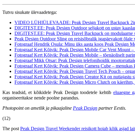
Tutvu sisukate ülevaadetega:
VIDEO LÜHIÜLEVAADE: Peak Design Travel Backpack 2in
DIGITEST.EE: Peak Design Outdoor seljakott on ustav kaaslane
DIGITEST.EE: Peak Design Travel Backpack on modulaarne seljak
Peak Design Outdoor Sling on reisisõbralik igapäevakott õlale v
Fotograaf Hendrik Osula: Minu üks aasta koos Peak Design Mobi
Fotograaf Kert Kõivik: Peak Design Mobile Car Vent Mount – m
Fotograaf Kert Kõivik: Peak Design Mobile – tõenäoliselt parim
Fotograaf Mikk Otsar: Peak Design telefonihoidik mootorrattale 
Fotograaf Kert Kõivik: Peak Design Camera Cube – menukas k
Fotograaf Kert Kõivik: Peak Design Travel Tech Pouch – organi
Fotograaf Kert Kõivik: Peak Design Creator Kit on nutiajastu si
Fotograaf Kert Kõivik: Peak Design Micro Clutch on käerihm, 
Kas teadsid, et kõikidele Peak Design toodetele kehtib
eluaegne ga
organiseeritakse nende poolne parandus.
Photopoint on ametlik ja pikaajaline
Peak Design
partner Eestis.
(12)
The post
Peak Design Travel Weekender reisikott hoiab kõik asjad lai