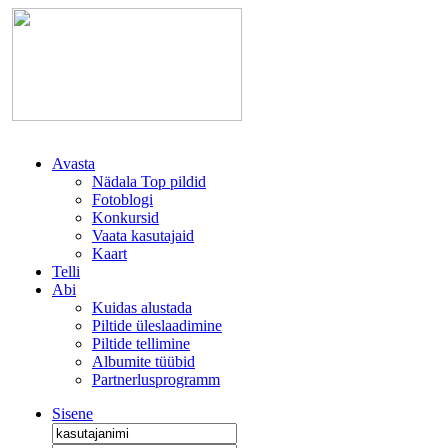
Avasta
Nädala Top pildid
Fotoblogi
Konkursid
Vaata kasutajaid
Kaart
Telli
Abi
Kuidas alustada
Piltide üleslaadimine
Piltide tellimine
Albumite tüübid
Partnerlusprogramm
Sisene