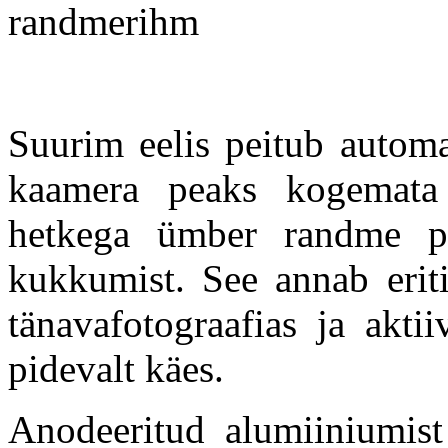
Suurim eelis peitub autom
kaamera peaks kogemata
hetkega ümber randme pin
kukkumist. See annab eriti 
tänavafotograafias ja akti
pidevalt käes.
Anodeeritud alumiiniumist