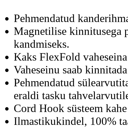
Pehmendatud kanderihmad
Magnetilise kinnitusega
kandmiseks.
Kaks FlexFold vaheseina 
Vaheseinu saab kinnitada h
Pehmendatud sülearvutita
eraldi tasku tahvelarvutil
Cord Hook süsteem kahe 
Ilmastikukindel, 100% ta