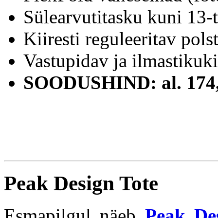
Sülearvutitasku kuni 13-t
Kiiresti reguleeritav pols
Vastupidav ja ilmastikuki
SOODUSHIND: al. 174
Peak Design Tote
Esmapilgul näeb
Peak De