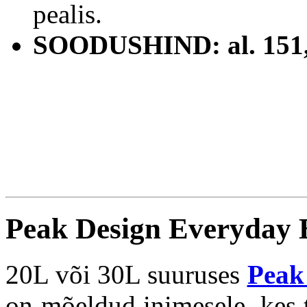
pealis.
SOODUSHIND: al. 151
Peak Design Everyday
20L või 30L suuruses
Peak
on mõeldud inimesele, kes 