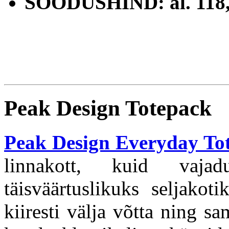
SOODUSHIND:
al. 118
Peak Design Totepack
Peak Design Everyday To
linnakott, kuid vaja
täisväärtuslikuks seljakot
kiiresti välja võtta ning sa