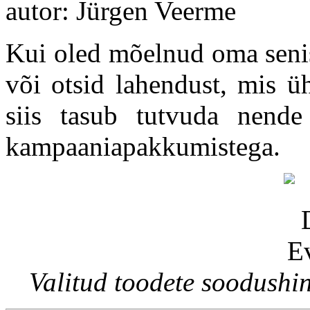
autor: Jürgen Veerme
Kui oled mõelnud oma senis
või otsid lahendust, mis üh
siis tasub tutvuda nend
kampaaniapakkumistega.
Valitud toodete soodushi