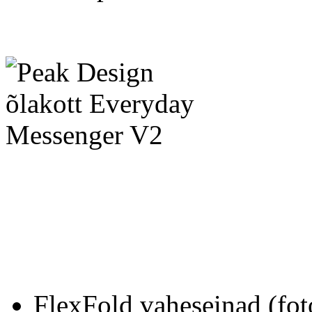
FlexFold vaheseinad (fot