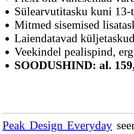
Sülearvutitasku kuni 13-t
Mitmed sisemised lisatask
Laiendatavad küljetaskud 
Veekindel pealispind, er
SOODUSHIND:
al. 159
Peak Design Everyday
seer