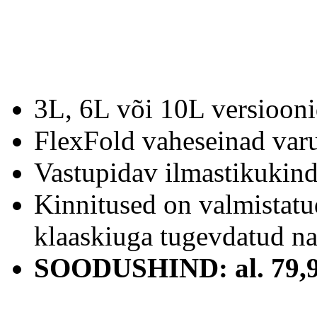
3L, 6L või 10L versiooni
FlexFold vaheseinad varu
Vastupidav ilmastikukind
Kinnitused on valmistatu
klaaskiuga tugevdatud nai
SOODUSHIND:
al. 79,