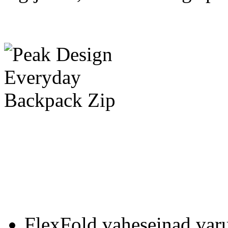
FlexFold vaheseinad varu