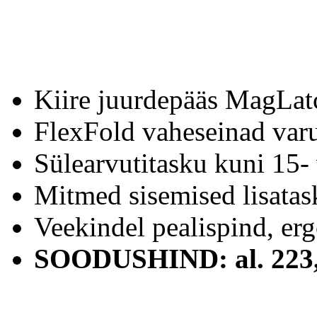
Kiire juurdepääs MagLatc
FlexFold vaheseinad varu
Sülearvutitasku kuni 15- 
Mitmed sisemised lisatask
Veekindel pealispind, er
SOODUSHIND:
al. 223