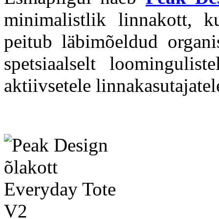
minimalistlik linnakott, k
peitub läbimõeldud organi
spetsiaalselt loomingulist
aktiivsetele linnakasutajatel