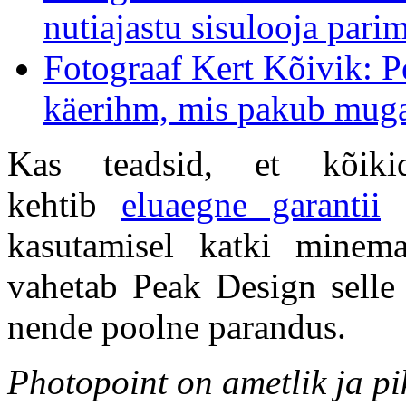
nutiajastu sisulooja parim
Fotograaf Kert Kõivik: 
käerihm, mis pakub muga
Kas teadsid, et kõiki
kehtib
eluaegne garantii
e
kasutamisel katki minema
vahetab Peak Design selle 
nende poolne parandus.
Photopoint on ametlik ja p