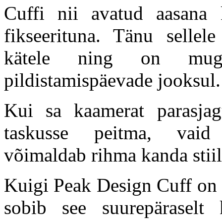
Cuffi nii avatud aasana
fikseerituna. Tänu sellel
kätele ning on mug
pildistamispäevade jooksul.
Kui sa kaamerat parasja
taskusse peitma, vaid 
võimaldab rihma kanda stii
Kuigi Peak Design Cuff on 
sobib see suurepäraselt k