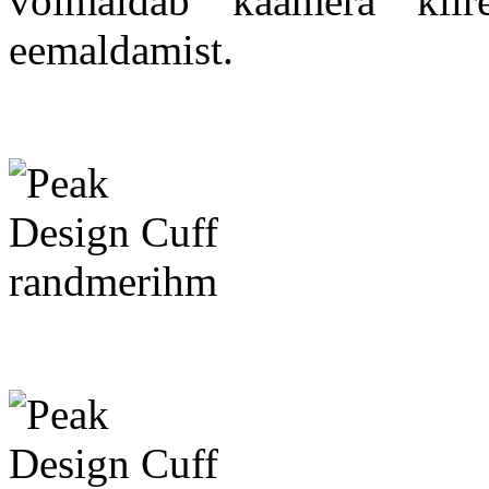
võimaldab kaamera kiir
eemaldamist.