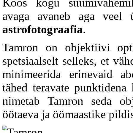
Koos kogu suumivahemiku
avaga avaneb aga veel ü
astrofotograafia
.
Tamron on objektiivi opti
spetsiaalselt selleks, et v
minimeerida erinevaid abe
tähed teravate punktidena 
nimetab Tamron seda obj
öötaeva ja öömaastike pildi