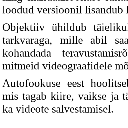
loodud versioonil lisandub
Objektiiv ühildub täieliku
tarkvaraga, mille abil sa
kohandada teravustamisr
mitmeid videograafidele mõ
Autofookuse eest hoolits
mis tagab kiire, vaikse ja 
ka videote salvestamisel.