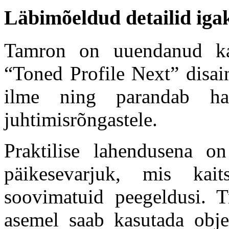
Läbimõeldud detailid igak
Tamron on uuendanud ka 
“Toned Profile Next” disai
ilme ning parandab ha
juhtimisrõngastele.
Praktilise lahendusena on 
päikesevarjuk, mis kai
soovimatuid peegeldusi. Tr
asemel saab kasutada objek