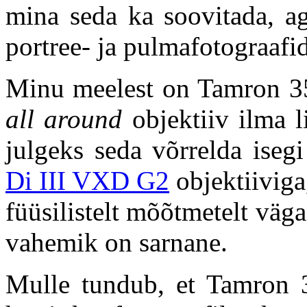
mina seda ka soovitada, ag
portree- ja pulmafotograafid
Minu meelest on Tamron 35
all
around
objektiiv ilma l
julgeks seda võrrelda isegi
Di III VXD G2
objektiiviga
füüsilistelt mõõtmetelt vä
vahemik on sarnane.
Mulle tundub, et Tamron 