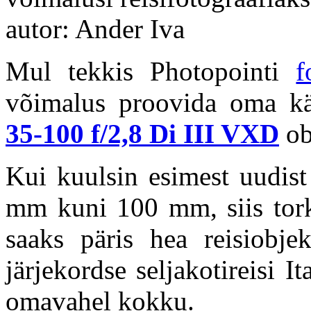
autor: Ander Iva
Mul tekkis Photopointi
f
võimalus proovida oma kä
35-100 f/2,8 Di III VXD
ob
Kui kuulsin esimest uudis
mm kuni 100 mm, siis tork
saaks päris hea reisiobje
järjekordse seljakotireisi I
omavahel kokku.