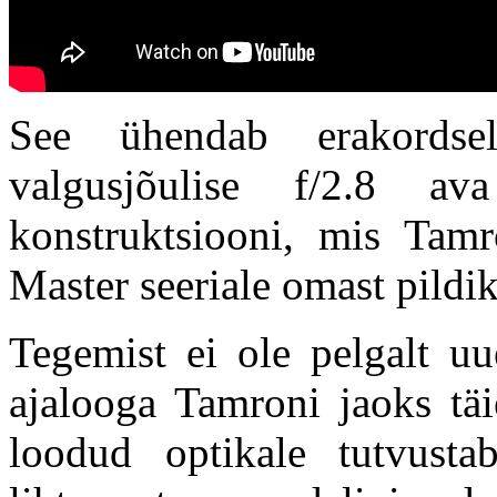
See ühendab erakords
valgusjõulise f/2.8 av
konstruktsiooni, mis Tam
Master seeriale omast pildik
Tegemist ei ole pelgalt uu
ajalooga Tamroni jaoks täi
loodud optikale tutvustab