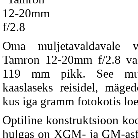
Oma muljetavaldavale v
Tamron 12-20mm f/2.8 va
119 mm pikk. See muud
kaaslaseks reisidel, mäge
kus iga gramm fotokotis loe
Optiline konstruktsioon koo
hulgas on XGM- ja GM-asfä