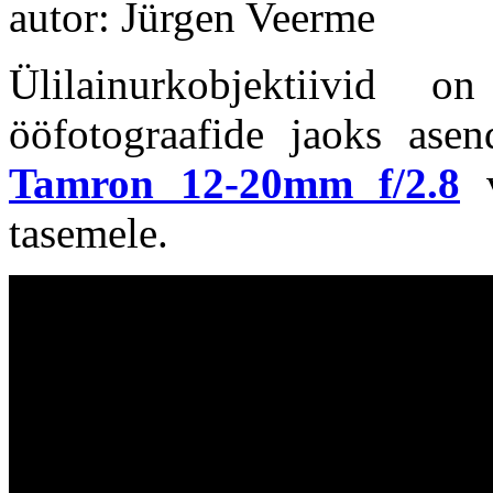
autor: Jürgen Veerme
Ülilainurkobjektiivid o
ööfotograafide jaoks asen
Tamron 12-20mm f/2.8
v
tasemele.