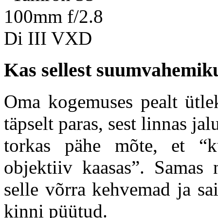
Kas sellest suumvahemikus
Oma kogemuses pealt ütle
täpselt paras, sest linnas ja
torkas pähe mõte, et “k
objektiiv kaasas”. Samas 
selle võrra kehvemad ja sa
kinni püütud.