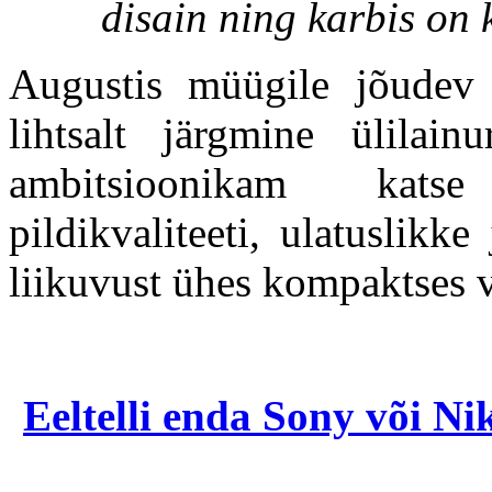
disain ning karbis on
Augustis müügile jõudev
lihtsalt järgmine ülilain
ambitsioonikam katse
pildikvaliteeti, ulatuslikk
liikuvust ühes kompaktses 
Eeltelli enda Sony või N