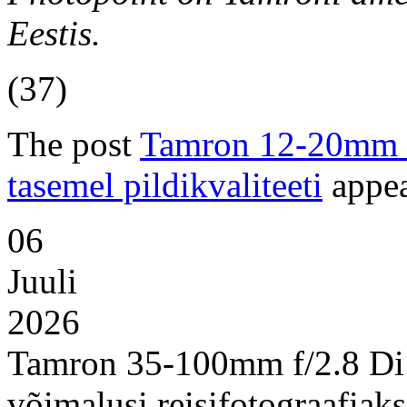
Eestis.
(37)
The post
Tamron 12-20mm f
tasemel pildikvaliteeti
appea
06
Juuli
2026
Tamron 35-100mm f/2.8 Di
võimalusi reisifotograafiaks