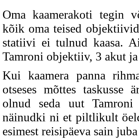
Oma kaamerakoti tegin võ
kõik oma teised objektiivid
statiivi ei tulnud kaasa. 
Tamroni objektiiv, 3 akut j
Kui kaamera panna rihma
otseses mõttes taskusse 
olnud seda uut Tamroni 
näinudki ni et piltlikult öe
esimest reisipäeva sain juba