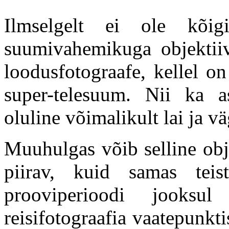
Ilmselgelt ei ole kõi
suumivahemikuga objektiiv
loodusfotograafe, kellel o
super-telesuum. Nii ka as
oluline võimalikult lai ja v
Muuhulgas võib selline obje
piirav, kuid samas tei
prooviperioodi jooksul 
reisifotograafia vaatepunkti