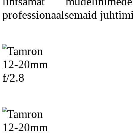
lihtsamat mudelinim
professionaalsemaid juhtim