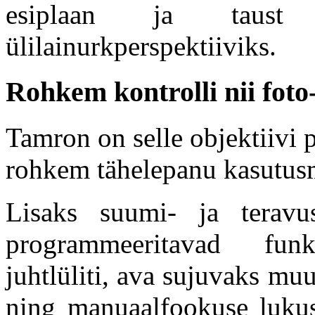
esiplaan ja taust s
ülilainurkperspektiiviks.
Rohkem kontrolli nii foto-
Tamron on selle objektiivi 
rohkem tähelepanu kasutus
Lisaks suumi- ja teravust
programmeeritavad funk
juhtlüliti, ava sujuvaks muu
ning manuaalfookuse lukus