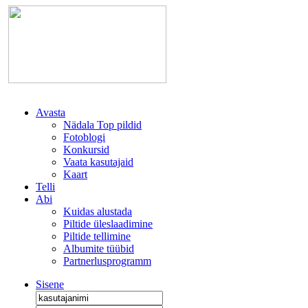
Avasta
Nädala Top pildid
Fotoblogi
Konkursid
Vaata kasutajaid
Kaart
Telli
Abi
Kuidas alustada
Piltide üleslaadimine
Piltide tellimine
Albumite tüübid
Partnerlusprogramm
Sisene