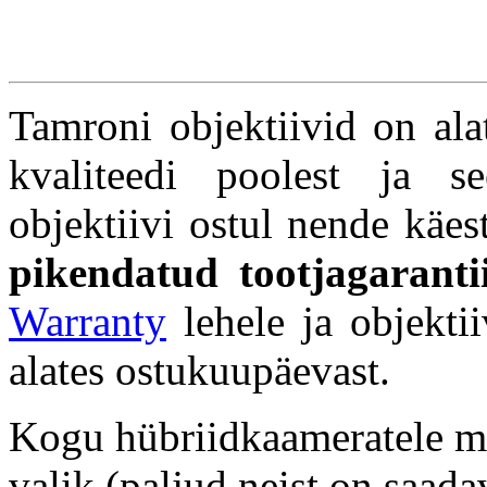
Tamroni objektiivid on ala
kvaliteedi poolest ja s
objektiivi ostul nende käes
pikendatud tootjagarant
Warranty
lehele ja objektii
alates ostukuupäevast.
Kogu hübriidkaameratele m
valik (paljud neist on saad