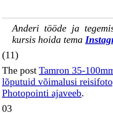
Anderi tööde ja tegemi
kursis hoida tema
Instag
(11)
The post
Tamron 35-100mm 
lõputuid võimalusi reisifot
Photopointi ajaveeb
.
03