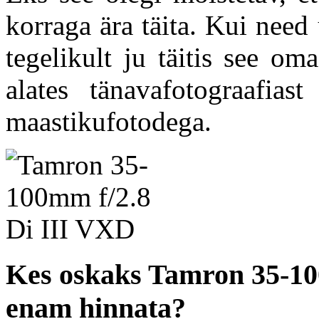
korraga ära täita. Kui need 
tegelikult ju täitis see o
alates tänavafotograafias
maastikufotodega.
Kes oskaks Tamron 35-10
enam hinnata?