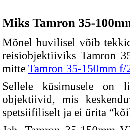
Miks Tamron 35-100mm 
Mõnel huvilisel võib tekki
reisiobjektiiviks Tamron 
mitte
Tamron 35-150mm f/2
Sellele küsimusele on l
objektiivid, mis keskendu
spetsiifiliselt ja ei ürita “k
Jah, Tamron 35-150mm VX