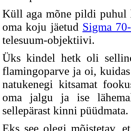
Küll aga mõne pildi puhul 
oma koju jäetud
Sigma 70
telesuum-objektiivi.
Üks kindel hetk oli selli
flamingoparve ja oi, kuidas
natukenegi kitsamat fooku
oma jalgu ja ise lähema
sellepärast kinni püüdmata.
Eks see olegi mõistetav, e