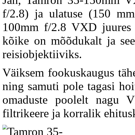
f/2.8) ja ulatuse (150 
100mm f/2.8 VXD juures 
kõike on mõõdukalt ja seet
reisiobjektiiviks.
Väiksem fookuskaugus tähen
ning samuti pole tagasi ho
omaduste poolelt nagu 
filtrikeere ja korralik ehitus