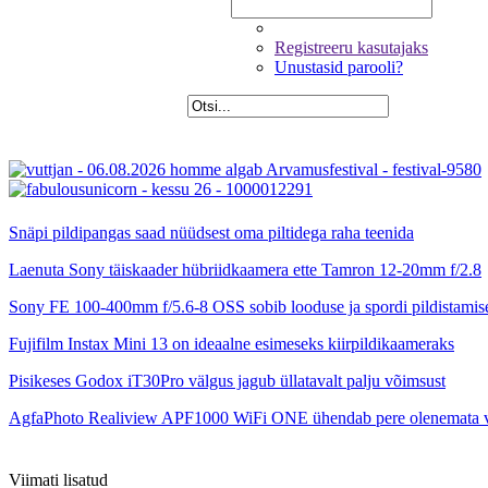
Registreeru kasutajaks
Unustasid parooli?
Snäpi pildipangas saad nüüdsest oma piltidega raha teenida
Laenuta Sony täiskaader hübriidkaamera ette Tamron 12-20mm f/2.8
Sony FE 100-400mm f/5.6-8 OSS sobib looduse ja spordi pildistamis
Fujifilm Instax Mini 13 on ideaalne esimeseks kiirpildikaameraks
Pisikeses Godox iT30Pro välgus jagub üllatavalt palju võimsust
AgfaPhoto Realiview APF1000 WiFi ONE ühendab pere olenemata 
Viimati lisatud