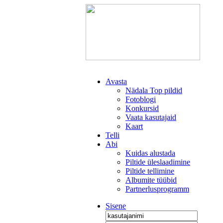
Avasta
Nädala Top pildid
Fotoblogi
Konkursid
Vaata kasutajaid
Kaart
Telli
Abi
Kuidas alustada
Piltide üleslaadimine
Piltide tellimine
Albumite tüübid
Partnerlusprogramm
Sisene