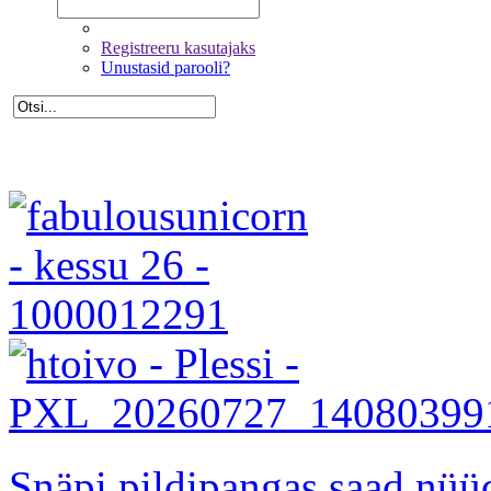
Registreeru kasutajaks
Unustasid parooli?
Snäpi pildipangas saad nüüd