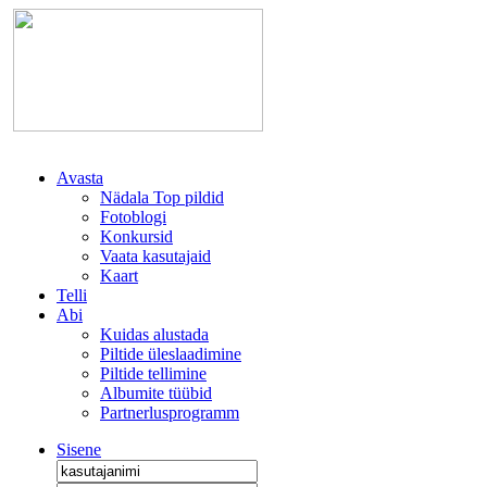
Avasta
Nädala Top pildid
Fotoblogi
Konkursid
Vaata kasutajaid
Kaart
Telli
Abi
Kuidas alustada
Piltide üleslaadimine
Piltide tellimine
Albumite tüübid
Partnerlusprogramm
Sisene