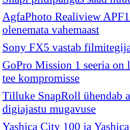
AgfaPhoto Realiview APF1
olenemata vahemaast
Sony FX5 vastab filmitegij
GoPro Mission 1 seeria on l
tee kompromisse
Tilluke SnapRoll ühendab a
digiajastu mugavuse
Yashica City 100 ja Yashica