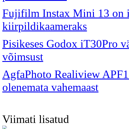
Fujifilm Instax Mini 13 on 
kiirpildikaameraks
Pisikeses Godox iT30Pro väl
võimsust
AgfaPhoto Realiview APF1
olenemata vahemaast
Viimati lisatud