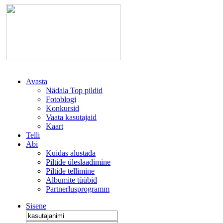
Avasta
Nädala Top pildid
Fotoblogi
Konkursid
Vaata kasutajaid
Kaart
Telli
Abi
Kuidas alustada
Piltide üleslaadimine
Piltide tellimine
Albumite tüübid
Partnerlusprogramm
Sisene