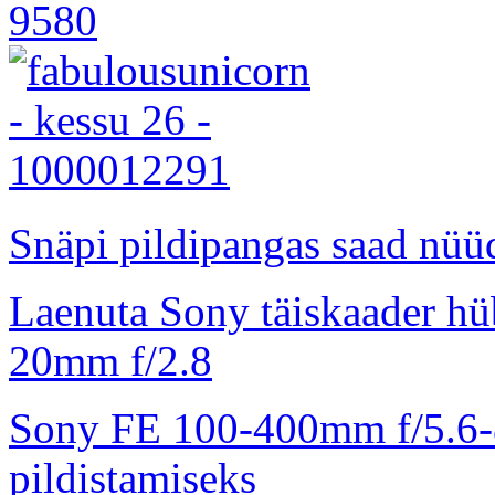
Snäpi pildipangas saad nüüd
Laenuta Sony täiskaader hü
20mm f/2.8
Sony FE 100-400mm f/5.6-8
pildistamiseks