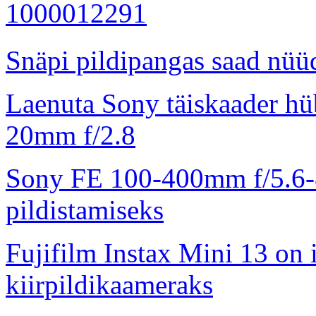
Snäpi pildipangas saad nüüd
Laenuta Sony täiskaader hü
20mm f/2.8
Sony FE 100-400mm f/5.6-8
pildistamiseks
Fujifilm Instax Mini 13 on 
kiirpildikaameraks