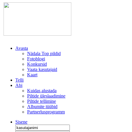
Avasta
Nädala Top pildid
Fotoblogi
Konkursid
Vaata kasutajaid
Kaart
Telli
Abi
Kuidas alustada
Piltide üleslaadimine
Piltide tellimine
Albumite tüübid
Partnerlusprogramm
Sisene