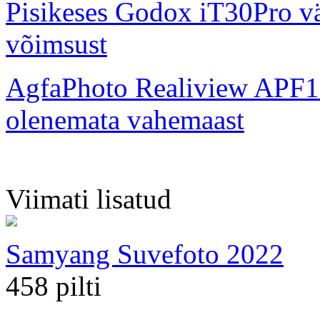
Pisikeses Godox iT30Pro väl
võimsust
AgfaPhoto Realiview APF1
olenemata vahemaast
Viimati lisatud
Samyang Suvefoto 2022
458 pilti