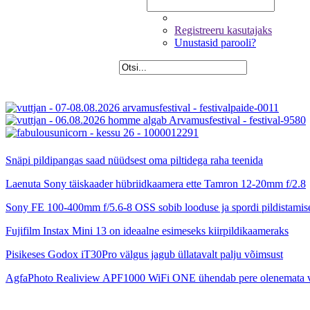
Registreeru kasutajaks
Unustasid parooli?
Snäpi pildipangas saad nüüdsest oma piltidega raha teenida
Laenuta Sony täiskaader hübriidkaamera ette Tamron 12-20mm f/2.8
Sony FE 100-400mm f/5.6-8 OSS sobib looduse ja spordi pildistamis
Fujifilm Instax Mini 13 on ideaalne esimeseks kiirpildikaameraks
Pisikeses Godox iT30Pro välgus jagub üllatavalt palju võimsust
AgfaPhoto Realiview APF1000 WiFi ONE ühendab pere olenemata 