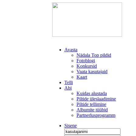
Avasta
Nädala Top pildid
Fotoblogi
Konkursid
Vaata kasutajaid
Kaart
Telli
Abi
Kuidas alustada
Piltide üleslaadimine
Piltide tellimine
Albumite tüübid
Partnerlusprogramm
Sisene