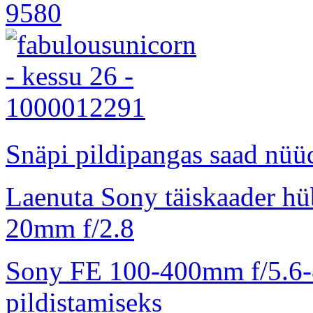
Snäpi pildipangas saad nüüd
Laenuta Sony täiskaader hü
20mm f/2.8
Sony FE 100-400mm f/5.6-8
pildistamiseks