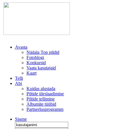
Avasta
Nädala Top pildid
Fotoblogi
Konkursid
Vaata kasutajaid
Kaart
Telli
Abi
Kuidas alustada
Piltide üleslaadimine
Piltide tellimine
Albumite tüübid
Partnerlusprogramm
Sisene