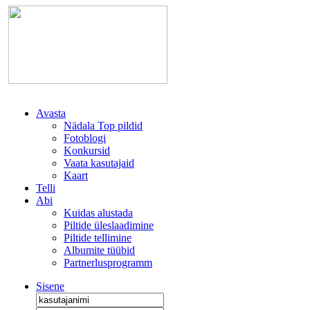
Avasta
Nädala Top pildid
Fotoblogi
Konkursid
Vaata kasutajaid
Kaart
Telli
Abi
Kuidas alustada
Piltide üleslaadimine
Piltide tellimine
Albumite tüübid
Partnerlusprogramm
Sisene