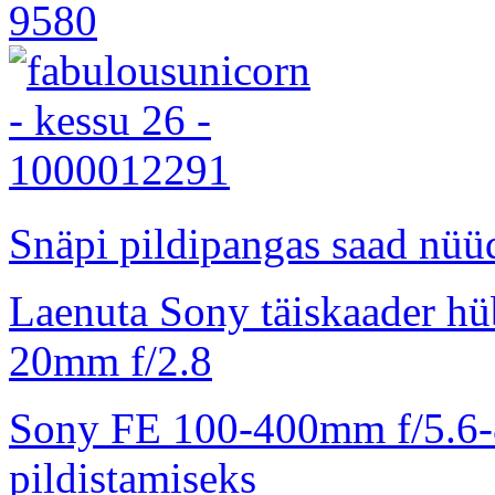
Snäpi pildipangas saad nüüd
Laenuta Sony täiskaader hü
20mm f/2.8
Sony FE 100-400mm f/5.6-8
pildistamiseks