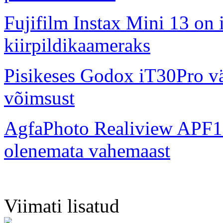
Fujifilm Instax Mini 13 on 
kiirpildikaameraks
Pisikeses Godox iT30Pro väl
võimsust
AgfaPhoto Realiview APF1
olenemata vahemaast
Viimati lisatud