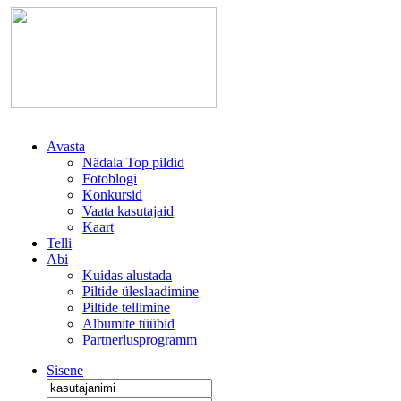
Avasta
Nädala Top pildid
Fotoblogi
Konkursid
Vaata kasutajaid
Kaart
Telli
Abi
Kuidas alustada
Piltide üleslaadimine
Piltide tellimine
Albumite tüübid
Partnerlusprogramm
Sisene