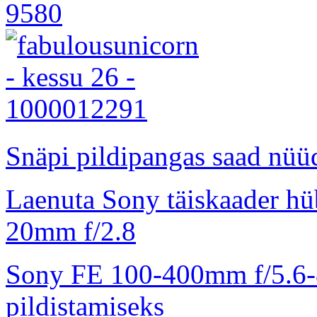
Snäpi pildipangas saad nüüd
Laenuta Sony täiskaader hü
20mm f/2.8
Sony FE 100-400mm f/5.6-8
pildistamiseks