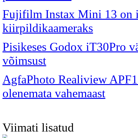
Fujifilm Instax Mini 13 on 
kiirpildikaameraks
Pisikeses Godox iT30Pro väl
võimsust
AgfaPhoto Realiview APF1
olenemata vahemaast
Viimati lisatud