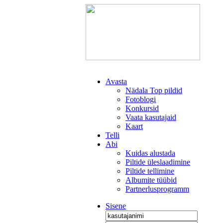
Avasta
Nädala Top pildid
Fotoblogi
Konkursid
Vaata kasutajaid
Kaart
Telli
Abi
Kuidas alustada
Piltide üleslaadimine
Piltide tellimine
Albumite tüübid
Partnerlusprogramm
Sisene