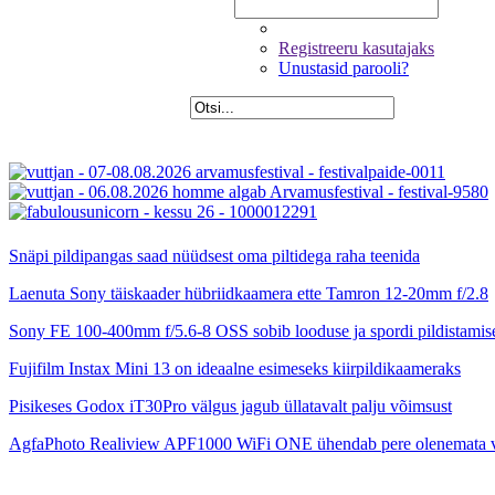
Registreeru kasutajaks
Unustasid parooli?
Snäpi pildipangas saad nüüdsest oma piltidega raha teenida
Laenuta Sony täiskaader hübriidkaamera ette Tamron 12-20mm f/2.8
Sony FE 100-400mm f/5.6-8 OSS sobib looduse ja spordi pildistamis
Fujifilm Instax Mini 13 on ideaalne esimeseks kiirpildikaameraks
Pisikeses Godox iT30Pro välgus jagub üllatavalt palju võimsust
AgfaPhoto Realiview APF1000 WiFi ONE ühendab pere olenemata 