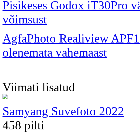
Pisikeses Godox iT30Pro väl
võimsust
AgfaPhoto Realiview APF1
olenemata vahemaast
Viimati lisatud
Samyang Suvefoto 2022
458 pilti