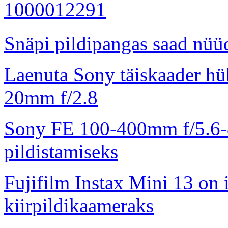
Snäpi pildipangas saad nüüd
Laenuta Sony täiskaader hü
20mm f/2.8
Sony FE 100-400mm f/5.6-8
pildistamiseks
Fujifilm Instax Mini 13 on 
kiirpildikaameraks