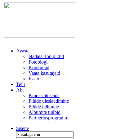
Avasta
Nädala Top pildid
Fotoblogi
Konkursid
Vaata kasutajaid
Kaart
Telli
Abi
Kuidas alustada
Piltide üleslaadimine
Piltide tellimine
Albumite tüübid
Partnerlusprogramm
Sisene