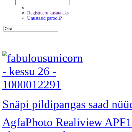
Registreeru kasutajaks
Unustasid parooli?
Snäpi pildipangas saad nüüd
AgfaPhoto Realiview APF1