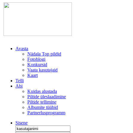
Avasta
Nädala Top pildid
Fotoblogi
Konkursid
Vaata kasutajaid
Kaart
Telli
Abi
Kuidas alustada
Piltide üleslaadimine
Piltide tellimine
Albumite tüübid
Partnerlusprogramm
Sisene