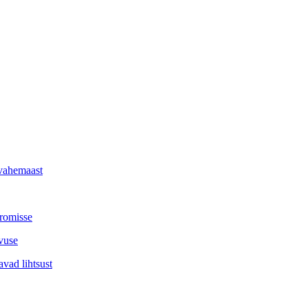
vahemaast
promisse
vuse
vad lihtsust