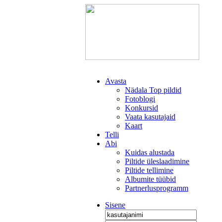
Avasta
Nädala Top pildid
Fotoblogi
Konkursid
Vaata kasutajaid
Kaart
Telli
Abi
Kuidas alustada
Piltide üleslaadimine
Piltide tellimine
Albumite tüübid
Partnerlusprogramm
Sisene