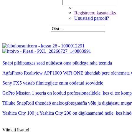
Registreeru kasutajaks
Unustasid parooli?
Snäpi pildipangas saad nüüdsest oma piltidega raha teenida
AgfaPhoto Realiview APF1000 WiFi ONE ühendab pere olenemata 
Sony FX5 vastab filmitegijate enim oodatud soovidele
GoPro Mission 1 seeria on loodud professionaalidele, kes ei tee kom
Tilluke SnapRoll ühendab analoogfotograafia võlu ja digiajastu muga
Yashica City 100 ja Yashica City 200 on digikaamerad neile, kes hinda
Viimati lisatud