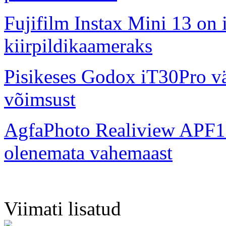
Fujifilm Instax Mini 13 on 
kiirpildikaameraks
Pisikeses Godox iT30Pro väl
võimsust
AgfaPhoto Realiview APF1
olenemata vahemaast
Viimati lisatud