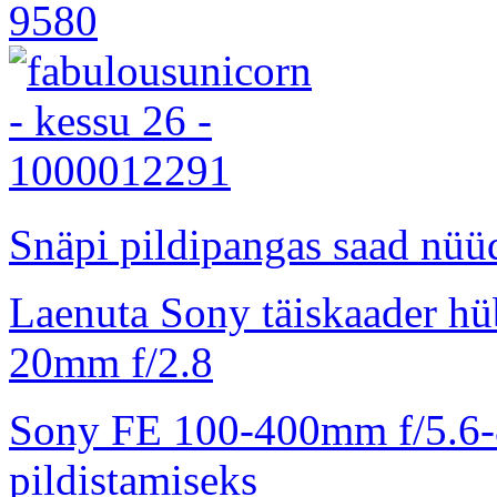
Snäpi pildipangas saad nüüd
Laenuta Sony täiskaader hü
20mm f/2.8
Sony FE 100-400mm f/5.6-8
pildistamiseks