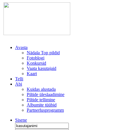
Avasta
Nädala Top pildid
Fotoblogi
Konkursid
Vaata kasutajaid
Kaart
Telli
Abi
Kuidas alustada
Piltide üleslaadimine
Piltide tellimine
Albumite tüübid
Partnerlusprogramm
Sisene