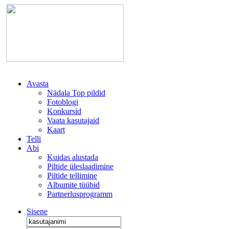
Avasta
Nädala Top pildid
Fotoblogi
Konkursid
Vaata kasutajaid
Kaart
Telli
Abi
Kuidas alustada
Piltide üleslaadimine
Piltide tellimine
Albumite tüübid
Partnerlusprogramm
Sisene