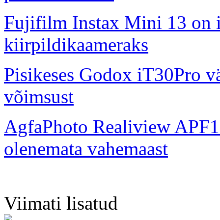
Fujifilm Instax Mini 13 on 
kiirpildikaameraks
Pisikeses Godox iT30Pro väl
võimsust
AgfaPhoto Realiview APF1
olenemata vahemaast
Viimati lisatud