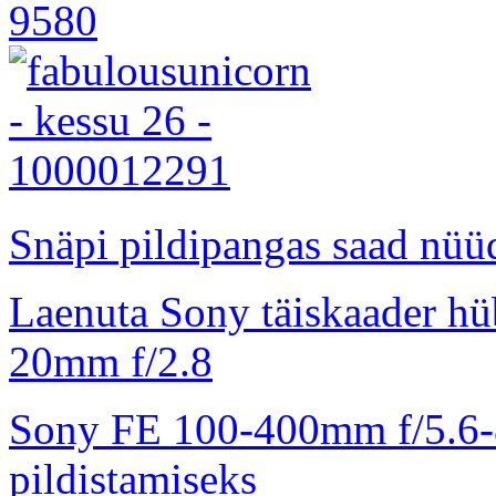
Snäpi pildipangas saad nüüd
Laenuta Sony täiskaader hü
20mm f/2.8
Sony FE 100-400mm f/5.6-8
pildistamiseks