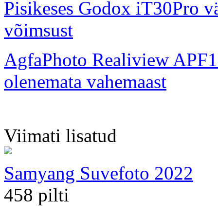
Pisikeses Godox iT30Pro väl
võimsust
AgfaPhoto Realiview APF1
olenemata vahemaast
Viimati lisatud
Samyang Suvefoto 2022
458 pilti