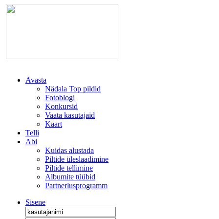
Avasta
Nädala Top pildid
Fotoblogi
Konkursid
Vaata kasutajaid
Kaart
Telli
Abi
Kuidas alustada
Piltide üleslaadimine
Piltide tellimine
Albumite tüübid
Partnerlusprogramm
Sisene