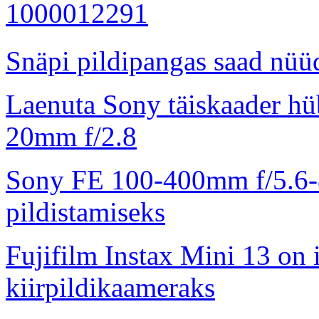
Snäpi pildipangas saad nüüd
Laenuta Sony täiskaader hü
20mm f/2.8
Sony FE 100-400mm f/5.6-8
pildistamiseks
Fujifilm Instax Mini 13 on 
kiirpildikaameraks