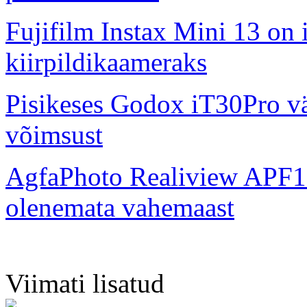
Fujifilm Instax Mini 13 on 
kiirpildikaameraks
Pisikeses Godox iT30Pro väl
võimsust
AgfaPhoto Realiview APF1
olenemata vahemaast
Viimati lisatud