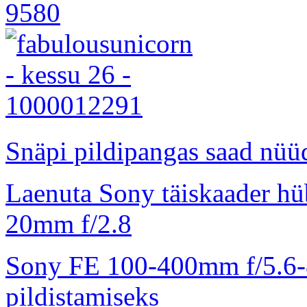
Snäpi pildipangas saad nüüd
Laenuta Sony täiskaader hü
20mm f/2.8
Sony FE 100-400mm f/5.6-8
pildistamiseks