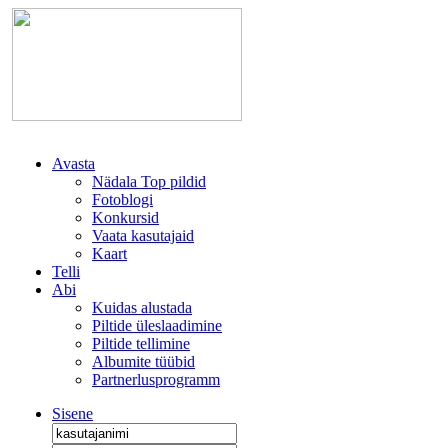
Avasta
Nädala Top pildid
Fotoblogi
Konkursid
Vaata kasutajaid
Kaart
Telli
Abi
Kuidas alustada
Piltide üleslaadimine
Piltide tellimine
Albumite tüübid
Partnerlusprogramm
Sisene